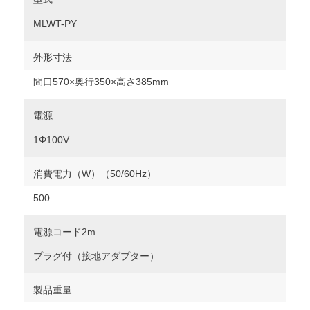
MLWT-PY
外形寸法
間口570×奥行350×高さ385mm
電源
1Φ100V
消費電力（W）（50/60Hz）
500
電源コード2m
プラグ付（接地アダプター）
製品重量