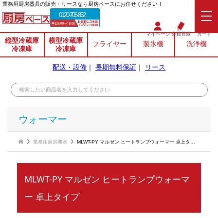
業務⽤厨房器具の販売・リースなら厨房ベースにお任せください！
0120-706-862
マイページ
会員登録
カート
縦型冷蔵庫
横型冷蔵庫
フライヤー
製氷機
洗浄機
冷凍庫
冷凍庫
配送・設備
｜
長期無料保証
｜
リース
ウォーマー
業務用厨房機器
MLWT-PY マルゼン ヒートランプウォーマー 卓上タイプ
MLWT-PY マルゼン ヒートランプウォーマ
ー 卓上タイプ