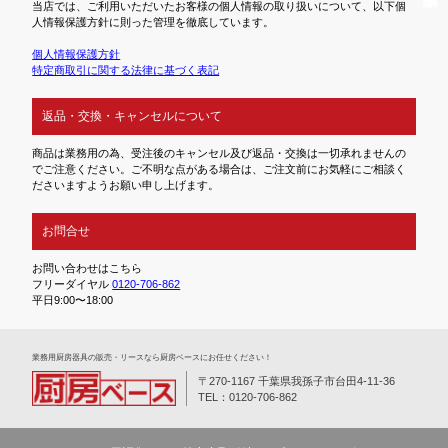
当店では、ご利用いただいたお客様の個人情報の取り扱いについて、以下個
人情報保護方針に則った管理を徹底しています。
個人情報保護方針
特定商取引に関する法律に基づく表記
返品・交換・キャンセルについて
商品は業務用の為、受注後のキャンセル及び返品・交換は一切承れませんの
でご注意ください。ご不明な点がある場合は、ご注文前にお気軽にご相談く
ださいますようお願い申し上げます。
お問合せ
お問い合わせはこちら
フリーダイヤル
0120-706-862
平日9:00〜18:00
業務⽤厨房器具の販売・リースなら厨房ベースにお任せください！
〒270-1167 千葉県我孫子市台田4-11-36
TEL：0120-706-862