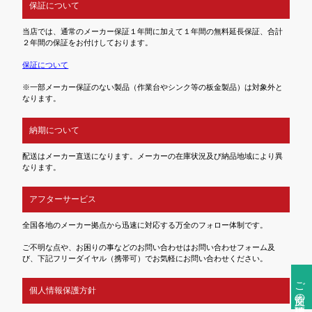
保証について
当店では、通常のメーカー保証１年間に加えて１年間の無料延長保証、合計
２年間の保証をお付けしております。
保証について
※一部メーカー保証のない製品（作業台やシンク等の板金製品）は対象外と
なります。
納期について
配送はメーカー直送になります。メーカーの在庫状況及び納品地域により異
なります。
アフターサービス
全国各地のメーカー拠点から迅速に対応する万全のフォロー体制です。
ご不明な点や、お困りの事などのお問い合わせはお問い合わせフォーム及
び、下記フリーダイヤル（携帯可）でお気軽にお問い合わせください。
ご注文前の確認事項
個人情報保護方針