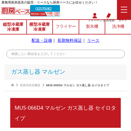
業務⽤厨房器具の販売・リースなら厨房ベースにお任せください！
0120-706-862
マイページ
会員登録
カート
縦型冷蔵庫
横型冷蔵庫
フライヤー
製氷機
洗浄機
冷凍庫
冷凍庫
配送・設備
｜
長期無料保証
｜
リース
ガス蒸し器 マルゼン
業務用厨房機器
MUS-066D4 マルゼン ガス蒸し器 セイロタイプ
MUS-066D4 マルゼン ガス蒸し器 セイロタ
イプ