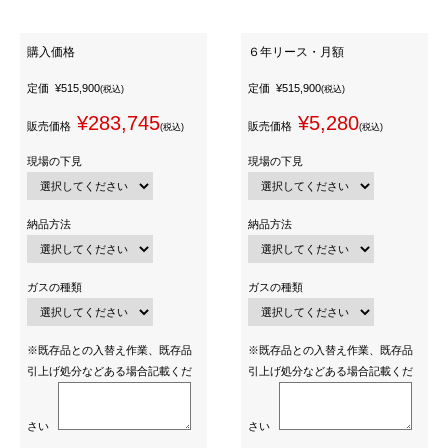
購入価格
６年リース・月額
定価
¥515,900
定価
¥515,900
(税込)
(税込)
¥283,745
¥5,280
販売価格
販売価格
(税込)
(税込)
現場の下見
現場の下見
納品方法
納品方法
ガスの種類
ガスの種類
※既存品との入替え作業、既存品
※既存品との入替え作業、既存品
引上げ処分などある場合記載くだ
引上げ処分などある場合記載くだ
さい
さい