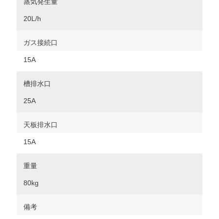
蒸気発生量
20L/h
ガス接続口
15A
槽排水口
25A
天板排水口
15A
重量
80kg
備考