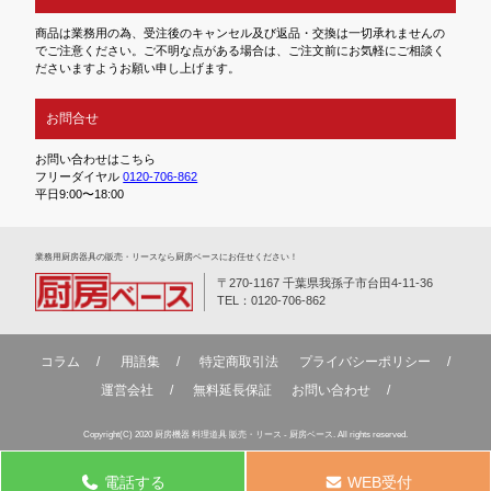
商品は業務用の為、受注後のキャンセル及び返品・交換は一切承れませんの
でご注意ください。ご不明な点がある場合は、ご注文前にお気軽にご相談く
ださいますようお願い申し上げます。
お問合せ
お問い合わせはこちら
フリーダイヤル
0120-706-862
平日9:00〜18:00
業務⽤厨房器具の販売・リースなら厨房ベースにお任せください！
〒270-1167 千葉県我孫子市台田4-11-36
TEL：0120-706-862
コラム
用語集
特定商取引法
プライバシーポリシー
運営会社
無料延⻑保証
お問い合わせ
Copyright(C) 2020 厨房機器 料理道具 販売・リース - 厨房ベース. All rights reserved.
電話する
WEB受付