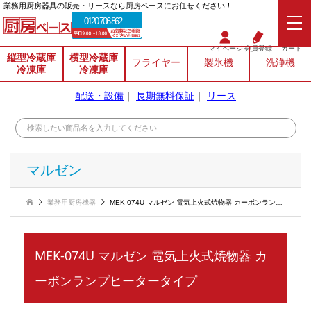
業務⽤厨房器具の販売・リースなら厨房ベースにお任せください！
0120-706-862
マイページ
会員登録
カート
縦型冷蔵庫
横型冷蔵庫
フライヤー
製氷機
洗浄機
冷凍庫
冷凍庫
配送・設備
｜
長期無料保証
｜
リース
マルゼン
業務用厨房機器
MEK-074U マルゼン 電気上火式焼物器 カーボンランプヒータータイプ
MEK-074U マルゼン 電気上火式焼物器 カ
ーボンランプヒータータイプ