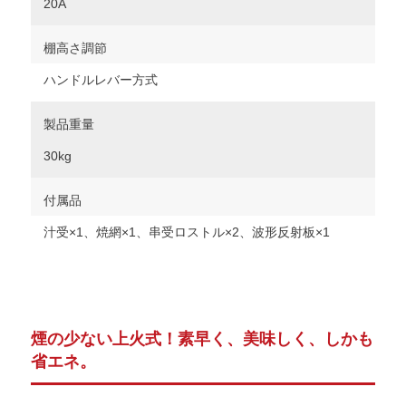
20A
棚高さ調節
ハンドルレバー方式
製品重量
30kg
付属品
汁受×1、焼網×1、串受ロストル×2、波形反射板×1
煙の少ない上火式！素早く、美味しく、しかも
省エネ。