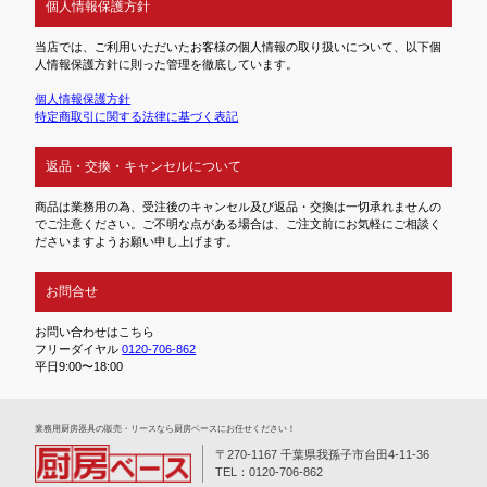
個人情報保護方針
当店では、ご利用いただいたお客様の個人情報の取り扱いについて、以下個
人情報保護方針に則った管理を徹底しています。
個人情報保護方針
特定商取引に関する法律に基づく表記
返品・交換・キャンセルについて
商品は業務用の為、受注後のキャンセル及び返品・交換は一切承れませんの
でご注意ください。ご不明な点がある場合は、ご注文前にお気軽にご相談く
ださいますようお願い申し上げます。
お問合せ
お問い合わせはこちら
フリーダイヤル
0120-706-862
平日9:00〜18:00
業務⽤厨房器具の販売・リースなら厨房ベースにお任せください！
〒270-1167 千葉県我孫子市台田4-11-36
TEL：0120-706-862