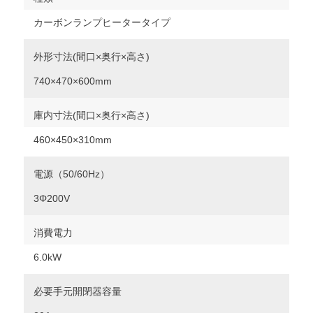
カーボンランプヒータータイプ
外形寸法(間口×奥行×高さ)
740×470×600mm
庫内寸法(間口×奥行×高さ)
460×450×310mm
電源（50/60Hz）
3Φ200V
消費電力
6.0kW
必要手元開閉器容量