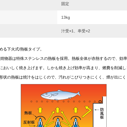
固定
13kg
汁受×1、串受×2
める下火式/熱板タイプ。
式焼物器は特殊ステンレスの熱板を採用。熱板全体が赤熱するので、効
においしく焼き上げます。しかも焼き上げ効率が高まり、燃費を削減し
形状の熱板は焼汁をはじくので、汚れがこびりつきにくく、煙が出にく