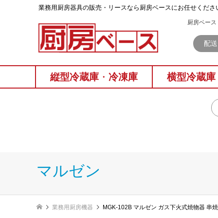
業務⽤厨房器具の販売・リースなら厨房ベースにお任せくださ
厨房ベース 
配送
縦型冷蔵庫
・
冷凍庫
横型冷蔵庫
マルゼン
業務用厨房機器
MGK-102B マルゼン ガス下火式焼物器 串