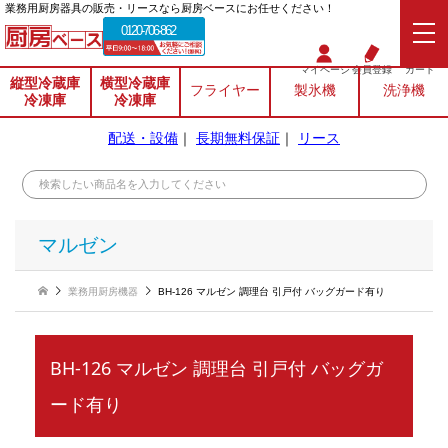
業務⽤厨房器具の販売・リースなら厨房ベースにお任せください！
0120-706-862
マイページ
会員登録
カート
縦型冷蔵庫
横型冷蔵庫
フライヤー
製氷機
洗浄機
冷凍庫
冷凍庫
配送・設備
｜
長期無料保証
｜
リース
マルゼン
業務用厨房機器
BH-126 マルゼン 調理台 引戸付 バッグガード有り
BH-126 マルゼン 調理台 引戸付 バッグガ
ード有り