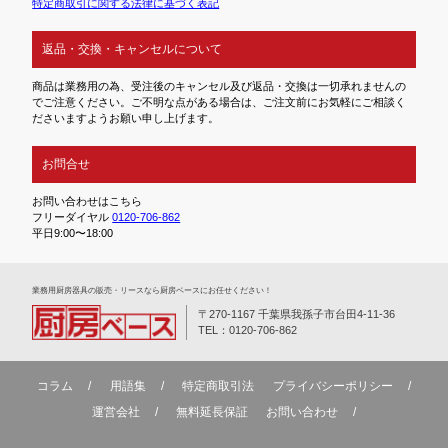
特定商取引に関する法律に基づく表記
返品・交換・キャンセルについて
商品は業務用の為、受注後のキャンセル及び返品・交換は一切承れませんの
でご注意ください。ご不明な点がある場合は、ご注文前にお気軽にご相談く
ださいますようお願い申し上げます。
お問合せ
お問い合わせはこちら
フリーダイヤル
0120-706-862
平日9:00〜18:00
業務⽤厨房器具の販売・リースなら厨房ベースにお任せください！
〒270-1167 千葉県我孫子市台田4-11-36
TEL：0120-706-862
コラム
用語集
特定商取引法
プライバシーポリシー
運営会社
無料延⻑保証
お問い合わせ