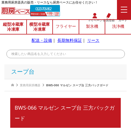
業務⽤厨房器具の販売・リースなら厨房ベースにお任せください！
0120-706-862
マイページ
会員登録
カート
縦型冷蔵庫
横型冷蔵庫
フライヤー
製氷機
洗浄機
冷凍庫
冷凍庫
配送・設備
｜
長期無料保証
｜
リース
スープ台
業務用厨房機器
BWS-066 マルゼン スープ台 三方バックガード
BWS-066 マルゼン スープ台 三方バックガ
ード