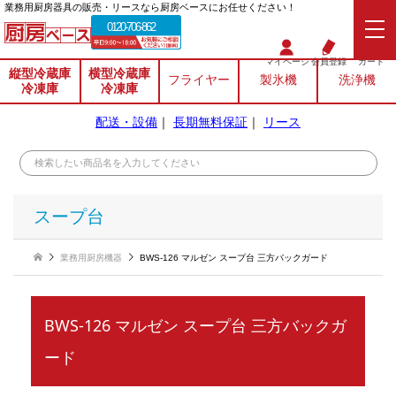
業務⽤厨房器具の販売・リースなら厨房ベースにお任せください！
0120-706-862
マイページ
会員登録
カート
縦型冷蔵庫
横型冷蔵庫
フライヤー
製氷機
洗浄機
冷凍庫
冷凍庫
配送・設備
｜
長期無料保証
｜
リース
スープ台
業務用厨房機器
BWS-126 マルゼン スープ台 三方バックガード
BWS-126 マルゼン スープ台 三方バックガ
ード