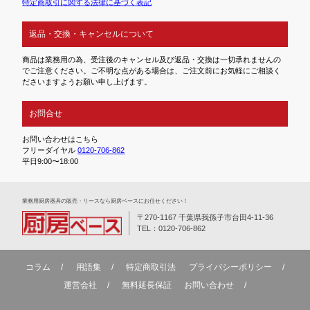
特定商取引に関する法律に基づく表記
返品・交換・キャンセルについて
商品は業務用の為、受注後のキャンセル及び返品・交換は一切承れませんの
でご注意ください。ご不明な点がある場合は、ご注文前にお気軽にご相談く
ださいますようお願い申し上げます。
お問合せ
お問い合わせはこちら
フリーダイヤル
0120-706-862
平日9:00〜18:00
業務⽤厨房器具の販売・リースなら厨房ベースにお任せください！
〒270-1167 千葉県我孫子市台田4-11-36
TEL：0120-706-862
コラム
用語集
特定商取引法
プライバシーポリシー
運営会社
無料延⻑保証
お問い合わせ