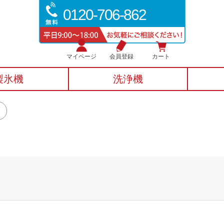
0120-706-862
マイページ
会員登録
カート
製氷機
洗浄機