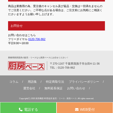
商品は業務用の為、受注後のキャンセル及び返品・交換は一切承れませんの
でご注意ください。ご不明な点がある場合は、ご注文前にお気軽にご相談く
ださいますようお願い申し上げます。
お問合せ
お問い合わせはこちら
フリーダイヤル
0120-706-862
平日9:00〜18:00
業務⽤厨房器具の販売・リースなら厨房ベースにお任せください！
〒270-1167 千葉県我孫子市台田4-11-36
TEL：0120-706-862
コラム
用語集
特定商取引法
プライバシーポリシー
運営会社
無料延⻑保証
お問い合わせ
Copyright(C) 2020 厨房機器 料理道具 販売・リース - 厨房ベース. All rights reserved.
電話する
WEB受付