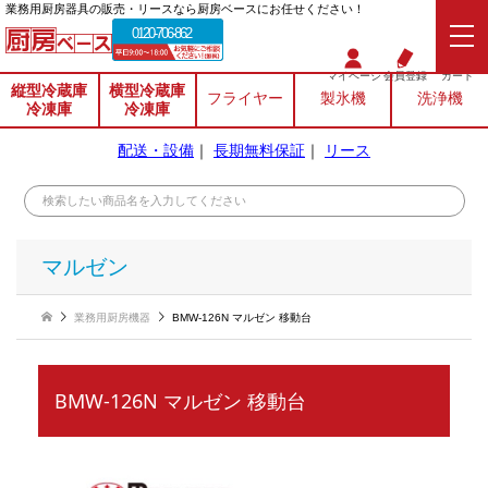
業務⽤厨房器具の販売・リースなら厨房ベースにお任せください！
0120-706-862
マイページ
会員登録
カート
縦型冷蔵庫
横型冷蔵庫
フライヤー
製氷機
洗浄機
冷凍庫
冷凍庫
配送・設備
｜
長期無料保証
｜
リース
マルゼン
業務用厨房機器
BMW-126N マルゼン 移動台
BMW-126N マルゼン 移動台