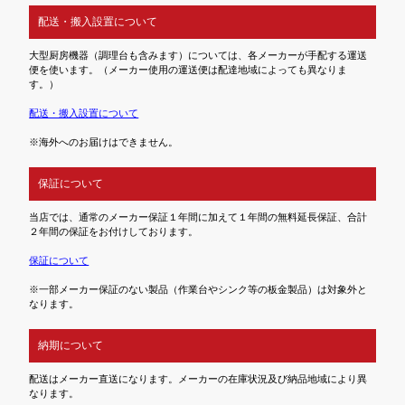
配送・搬入設置について
大型厨房機器（調理台も含みます）については、各メーカーが手配する運送
便を使います。（メーカー使用の運送便は配達地域によっても異なりま
す。）
配送・搬入設置について
※海外へのお届けはできません。
保証について
当店では、通常のメーカー保証１年間に加えて１年間の無料延長保証、合計
２年間の保証をお付けしております。
保証について
※一部メーカー保証のない製品（作業台やシンク等の板金製品）は対象外と
なります。
納期について
配送はメーカー直送になります。メーカーの在庫状況及び納品地域により異
なります。