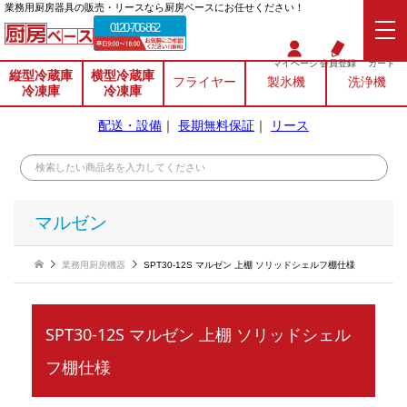
業務⽤厨房器具の販売・リースなら厨房ベースにお任せください！
0120-706-862
マイページ
会員登録
カート
縦型冷蔵庫
横型冷蔵庫
フライヤー
製氷機
洗浄機
冷凍庫
冷凍庫
配送・設備
｜
長期無料保証
｜
リース
マルゼン
業務用厨房機器
SPT30-12S マルゼン 上棚 ソリッドシェルフ棚仕様
SPT30-12S マルゼン 上棚 ソリッドシェル
フ棚仕様