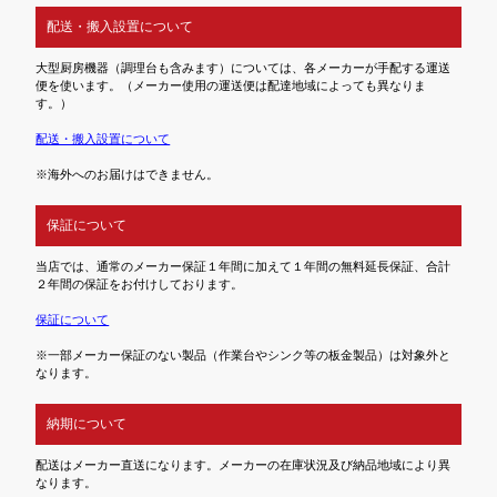
配送・搬入設置について
大型厨房機器（調理台も含みます）については、各メーカーが手配する運送
便を使います。（メーカー使用の運送便は配達地域によっても異なりま
す。）
配送・搬入設置について
※海外へのお届けはできません。
保証について
当店では、通常のメーカー保証１年間に加えて１年間の無料延長保証、合計
２年間の保証をお付けしております。
保証について
※一部メーカー保証のない製品（作業台やシンク等の板金製品）は対象外と
なります。
納期について
配送はメーカー直送になります。メーカーの在庫状況及び納品地域により異
なります。