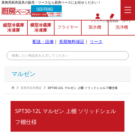
業務⽤厨房器具の販売・リースなら厨房ベースにお任せください！
0120-706-862
マイページ
会員登録
カート
縦型冷蔵庫
横型冷蔵庫
フライヤー
製氷機
洗浄機
冷凍庫
冷凍庫
配送・設備
｜
長期無料保証
｜
リース
マルゼン
業務用厨房機器
SPT30-12L マルゼン 上棚 ソリッドシェルフ棚仕様
SPT30-12L マルゼン 上棚 ソリッドシェル
フ棚仕様