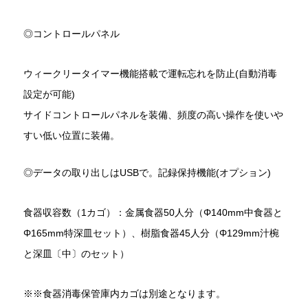
◎コントロールパネル
ウィークリータイマー機能搭載で運転忘れを防止(自動消毒
設定が可能)
サイドコントロールパネルを装備、頻度の高い操作を使いや
すい低い位置に装備。
◎データの取り出しはUSBで。記録保持機能(オプション)
食器収容数（1カゴ）：金属食器50人分（Φ140mm中食器と
Φ165mm特深皿セット）、樹脂食器45人分（Φ129mm汁椀
と深皿〔中〕のセット）
※※食器消毒保管庫内カゴは別途となります。