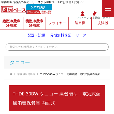
業務⽤厨房器具の販売・リースなら厨房ベースにお任せください！
0120-706-862
マイページ
会員登録
カート
縦型冷蔵庫
横型冷蔵庫
フライヤー
製氷機
洗浄機
冷凍庫
冷凍庫
配送・設備
｜
長期無料保証
｜
リース
タニコー
業務用厨房機器
THDE-30BW タニコー 高機能型・電気式熱風消毒保管庫 両面式
THDE-30BW タニコー 高機能型・電気式熱
風消毒保管庫 両面式