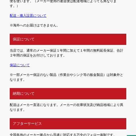
便を使います。（メーカー使用の運送便は配達地域によっても異なりま
す。）
配送・搬入設置について
※海外へのお届けはできません。
保証について
当店では、通常のメーカー保証１年間に加えて１年間の無料延長保証、合計
２年間の保証をお付けしております。
保証について
※一部メーカー保証のない製品（作業台やシンク等の板金製品）は対象外と
なります。
納期について
配送はメーカー直送になります。メーカーの在庫状況及び納品地域により異
なります。
アフターサービス
全国各地のメーカー拠点から迅速に対応する万全のフォロー体制です。