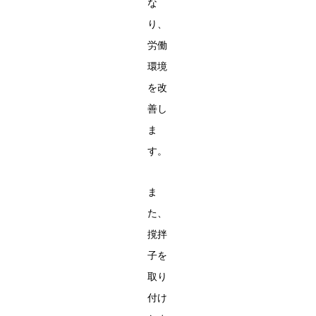
な
り、
労働
環境
を改
善し
ま
す。
ま
た、
撹拌
子を
取り
付け