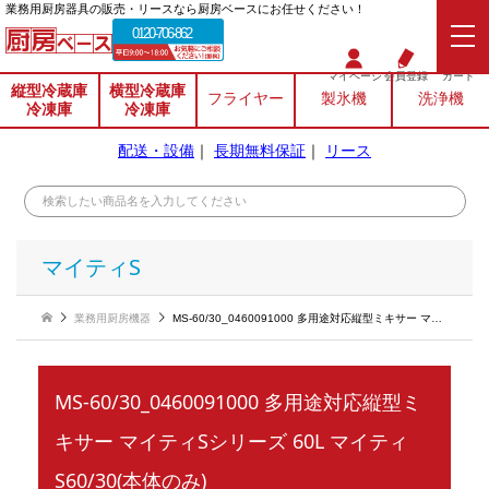
業務⽤厨房器具の販売・リースなら厨房ベースにお任せください！
0120-706-862
マイページ
会員登録
カート
縦型冷蔵庫
横型冷蔵庫
フライヤー
製氷機
洗浄機
冷凍庫
冷凍庫
配送・設備
｜
長期無料保証
｜
リース
マイティS
業務用厨房機器
MS-60/30_0460091000 多用途対応縦型ミキサー マイティSシリーズ 60L マイティS60/30(本体のみ)
MS-60/30_0460091000 多用途対応縦型ミ
キサー マイティSシリーズ 60L マイティ
S60/30(本体のみ)