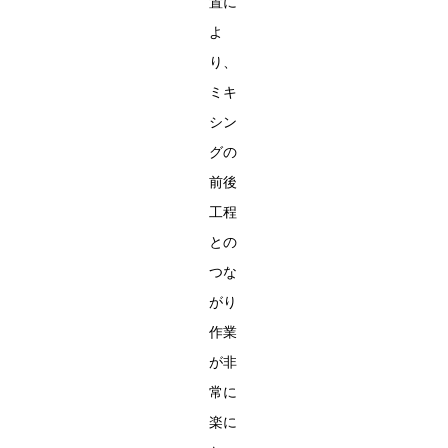
置に
よ
り、
ミキ
シン
グの
前後
工程
との
つな
がり
作業
が非
常に
楽に