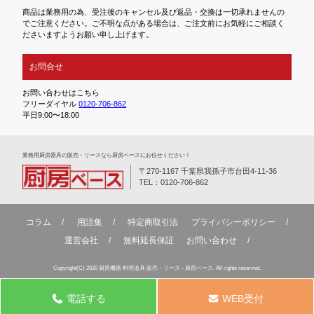
商品は業務用の為、受注後のキャンセル及び返品・交換は一切承れませんの
でご注意ください。ご不明な点がある場合は、ご注文前にお気軽にご相談く
ださいますようお願い申し上げます。
お問合せ
お問い合わせはこちら
フリーダイヤル
0120-706-862
平日9:00〜18:00
業務⽤厨房器具の販売・リースなら厨房ベースにお任せください！
〒270-1167 千葉県我孫子市台田4-11-36
TEL：0120-706-862
コラム
用語集
特定商取引法
プライバシーポリシー
運営会社
無料延⻑保証
お問い合わせ
Copyright(C) 2020 厨房機器 料理道具 販売・リース - 厨房ベース. All rights reserved.
電話する
WEB受付