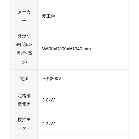
メーカ
愛工舎
ー
外形寸
法(間口×
W600×D900×H1340 mm
奥行×高
さ)
電源
三相200V
定格消
3.0kW
費電力
撹拌モ
2.2kW
ーター