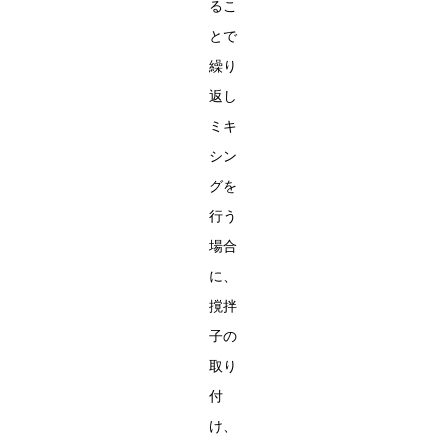
るこ
とで
繰り
返し
ミキ
シン
グを
行う
場合
に、
撹拌
子の
取り
付
け、