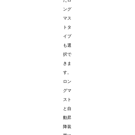
たロ
ング
マス
トタ
イプ
も選
択で
きま
す。
ロン
グマ
スト
と自
動昇
降装