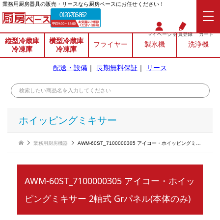
業務⽤厨房器具の販売・リースなら厨房ベースにお任せください！
0120-706-862
マイページ
会員登録
カート
縦型冷蔵庫
横型冷蔵庫
フライヤー
製氷機
洗浄機
冷凍庫
冷凍庫
配送・設備
｜
長期無料保証
｜
リース
ホイッピングミキサー
業務用厨房機器
AWM-60ST_7100000305 アイコー・ホイッピングミキサー 2軸式 Grパネル(本体のみ)
AWM-60ST_7100000305 アイコー・ホイッ
ピングミキサー 2軸式 Grパネル(本体のみ)