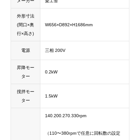
メーカー
愛工舎
外形寸法
(間口×奥
W656×D892×H1686mm
行×高さ)
電源
三相 200V
昇降モー
0.2kW
ター
撹拌モー
1.5kW
ター
140.200.270.330rpm
（110〜380rpmで任意に回転数の設定