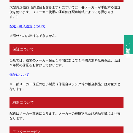
大型厨房機器（調理台も含みます）については、各メーカーが手配する運送
便を使います。（メーカー使用の運送便は配達地域によっても異なりま
す。）
配送・搬入設置について
※海外へのお届けはできません。
ご注文前の確認事項
保証について
当店では、通常のメーカー保証１年間に加えて１年間の無料延長保証、合計
２年間の保証をお付けしております。
保証について
※一部メーカー保証のない製品（作業台やシンク等の板金製品）は対象外と
なります。
納期について
配送はメーカー直送になります。メーカーの在庫状況及び納品地域により異
なります。
アフターサービス