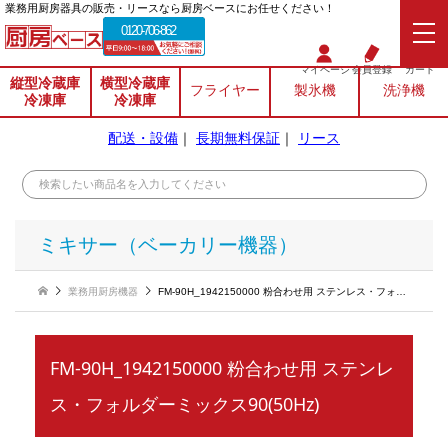
業務⽤厨房器具の販売・リースなら厨房ベースにお任せください！
0120-706-862
マイページ
会員登録
カート
縦型冷蔵庫
横型冷蔵庫
フライヤー
製氷機
洗浄機
冷凍庫
冷凍庫
配送・設備
｜
長期無料保証
｜
リース
ミキサー（ベーカリー機器）
業務用厨房機器
FM-90H_1942150000 粉合わせ用 ステンレス・フォルダーミックス90(50Hz)
FM-90H_1942150000 粉合わせ用 ステンレ
ス・フォルダーミックス90(50Hz)