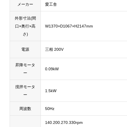
メーカー
愛工舎
外形寸法(間
口×奥行×高
W1370×D1067×H2147mm
さ)
電源
三相 200V
昇降モータ
0.09kW
ー
撹拌モータ
1.5kW
ー
周波数
50Hz
140.200.270.330rpm