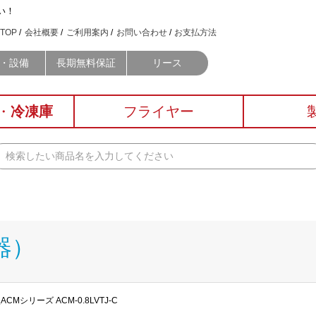
い！
TOP
会社概要
ご利用案内
お問い合わせ
お支払方法
・設備
長期無料保証
リース
・
冷凍庫
フライヤー
器）
CMシリーズ ACM-0.8LVTJ-C