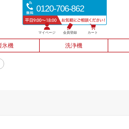
0120-706-862
マイページ
会員登録
カート
製氷機
洗浄機