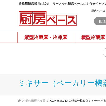
業務⽤厨房器具の販売・リースなら厨房ベースにお任せくださ
厨房ベース 
配送
縦型冷蔵庫
・
冷凍庫
横型冷蔵庫
ミキサー（ベーカリー機
業務用厨房機器
ACM-0.8LVTJ-C 特殊仕様縦型ミキサー 小型A