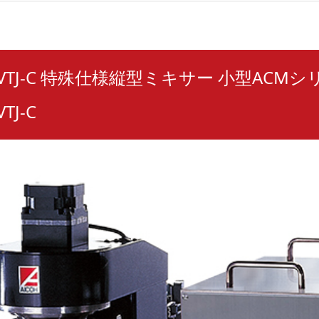
8LVTJ-C 特殊仕様縦型ミキサー 小型ACM
VTJ-C