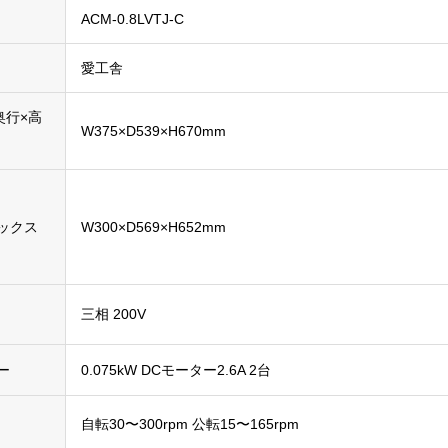
ACM-0.8LVTJ-C
愛工舎
奥行×高
W375×D539×H670mm
ックス
W300×D569×H652mm
三相 200V
ー
0.075kW DCモーター2.6A 2台
自転30〜300rpm 公転15〜165rpm