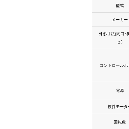
型式
メーカー
外形寸法(間口×
さ)
コントロールボ
電源
撹拌モータ
回転数