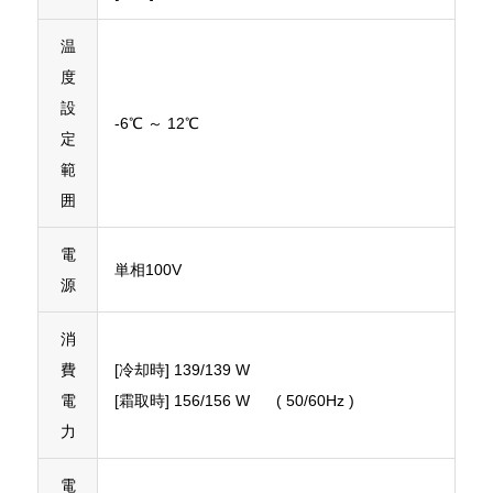
温
度
設
-6℃ ～ 12℃
定
範
囲
電
単相100V
源
消
費
[冷却時] 139/139 W
電
[霜取時] 156/156 W ( 50/60Hz )
力
電