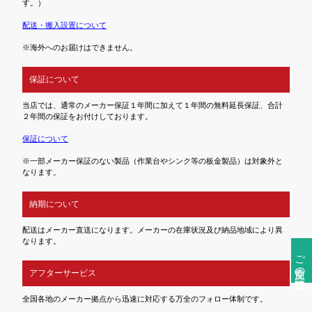
す。）
配送・搬入設置について
※海外へのお届けはできません。
保証について
当店では、通常のメーカー保証１年間に加えて１年間の無料延長保証、合計
２年間の保証をお付けしております。
保証について
※一部メーカー保証のない製品（作業台やシンク等の板金製品）は対象外と
なります。
納期について
配送はメーカー直送になります。メーカーの在庫状況及び納品地域により異
なります。
ご注文前の確認事項
アフターサービス
全国各地のメーカー拠点から迅速に対応する万全のフォロー体制です。