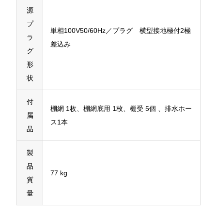
源
プ
単相100V50/60Hz／プラグ 横型接地極付2極
ラ
差込み
グ
形
状
付
棚網 1枚、棚網底用 1枚、棚受 5個 、排水ホー
属
ス1本
品
製
品
77 kg
質
量