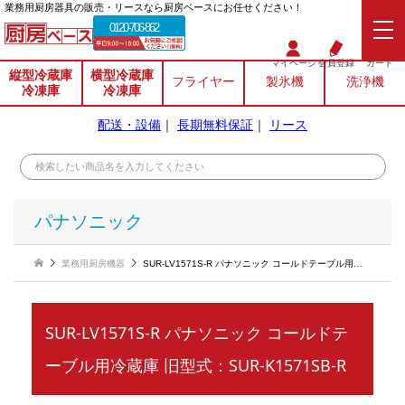
業務⽤厨房器具の販売・リースなら厨房ベースにお任せください！
0120-706-862
マイページ
会員登録
カート
縦型冷蔵庫
横型冷蔵庫
フライヤー
製氷機
洗浄機
冷凍庫
冷凍庫
配送・設備
｜
長期無料保証
｜
リース
パナソニック
業務用厨房機器
SUR-LV1571S-R パナソニック コールドテーブル用冷蔵庫 旧型式：SUR-K1571SB-R
SUR-LV1571S-R パナソニック コールドテ
ーブル用冷蔵庫 旧型式：SUR-K1571SB-R