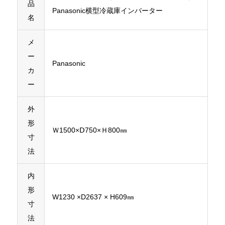
品
Panasonic横型冷蔵庫インバーター
名
メ
ー
Panasonic
カ
ー
外
形
Ｗ1500×Ⅾ750×Ｈ800㎜
寸
法
内
形
W1230 ×D2637 × H609㎜
寸
法