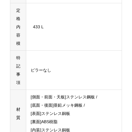
定
格
内
433 L
容
積
特
記
ピラーなし
事
項
[側面・前面・天板]ステンレス鋼板 /
[底面・後面]亜鉛メッキ鋼板 /
材
[表面]ステンレス銅板
質
[裏面]ABS樹脂
[内装]ステンレス銅板