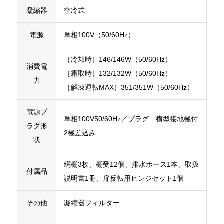
凝縮器
空冷式
電源
単相100V（50/60Hz）
［冷却時］146/146W（50/60Hz）
消費電
［霜取時］132/132W（50/60Hz）
力
［解凍運転MAX］351/351W（50/60Hz）
電源プ
単相100V50/60Hz／プラグ 横型接地極付
ラグ形
2極差込み
状
網棚3枚、棚受12個、排水ホース1本、取扱
付属品
説明書1冊、扉反転用ヒンジセット1個
その他
凝縮器フィルター