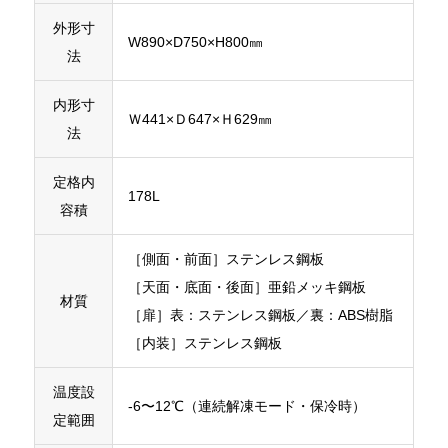
外形寸
W890×D750×H800㎜
法
内形寸
Ｗ441×Ｄ647×Ｈ629㎜
法
定格内
178L
容積
［側面・前面］ステンレス鋼板
［天面・底面・後面］亜鉛メッキ鋼板
材質
［扉］表：ステンレス鋼板／裏：ABS樹脂
［内装］ステンレス鋼板
温度設
‐6〜12℃（連続解凍モード・保冷時）
定範囲