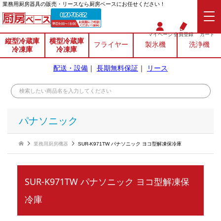
業務⽤厨房器具の販売・リースなら厨房ベースにお任せください！
0120-706-862
マイページ
会員登録
カート
縦型冷蔵庫
横型冷蔵庫
フライヤー
製氷機
洗浄機
冷凍庫
冷凍庫
配送・設備
｜
長期無料保証
｜
リース
パナソニック
業務用厨房機器
SUR-K971TW パナソニック ヨコ型解凍保冷庫
SUR-K971TW パナソニック ヨコ型解凍保
冷庫