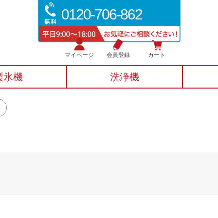
0120-706-862
マイページ
会員登録
カート
製氷機
洗浄機