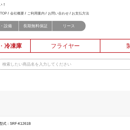
い！
TOP
会社概要
ご利用案内
お問い合わせ
お支払方法
・設備
長期無料保証
リース
・
冷凍庫
フライヤー
型式：SRF-K1261B