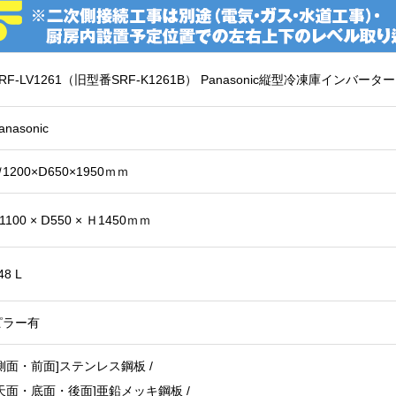
RF-LV1261（旧型番SRF-K1261B） Panasonic縦型冷凍庫インバーター
anasonic
1200×Ⅾ650×1950ｍｍ
1100 × Ⅾ550 × Ｈ1450ｍｍ
48 L
ピラー有
[側面・前面]ステンレス鋼板 /
[天面・底面・後面]亜鉛メッキ鋼板 /