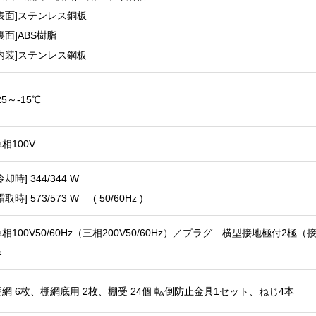
[表面]ステンレス銅板
裏面]ABS樹脂
[内装]ステンレス鋼板
25～-15℃
相100V
冷却時] 344/344 W
霜取時] 573/573 W ( 50/60Hz )
相100V50/60Hz（三相200V50/60Hz）／プラグ 横型接地極付2極
み
棚網 6枚、棚網底用 2枚、棚受 24個 転倒防止金具1セット、ねじ4本