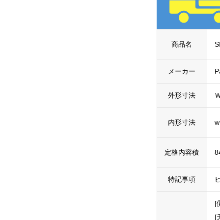
商品名
S
メーカー
P
外形寸法
Ｗ
内形寸法
w
定格内容積
8
特記事項