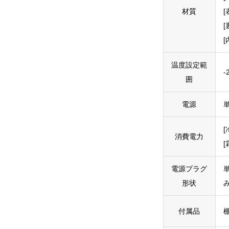
材質
[
温度設定範
-
囲
電源
単
[
消費電力
[
電源プラグ
単
形状
付属品