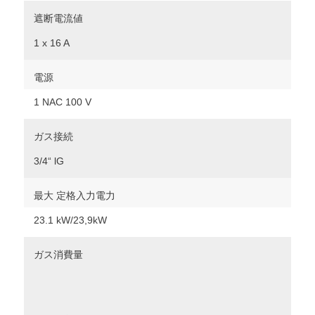
遮断電流値
1 x 16 A
電源
1 NAC 100 V
ガス接続
3/4“ lG
最大 定格入力電力
23.1 kW/23,9kW
ガス消費量