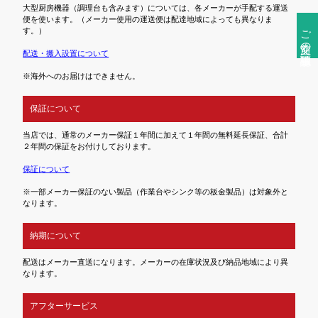
大型厨房機器（調理台も含みます）については、各メーカーが手配する運送
便を使います。（メーカー使用の運送便は配達地域によっても異なりま
ご注文前の確認事項
す。）
配送・搬入設置について
※海外へのお届けはできません。
保証について
当店では、通常のメーカー保証１年間に加えて１年間の無料延長保証、合計
２年間の保証をお付けしております。
保証について
※一部メーカー保証のない製品（作業台やシンク等の板金製品）は対象外と
なります。
納期について
配送はメーカー直送になります。メーカーの在庫状況及び納品地域により異
なります。
アフターサービス