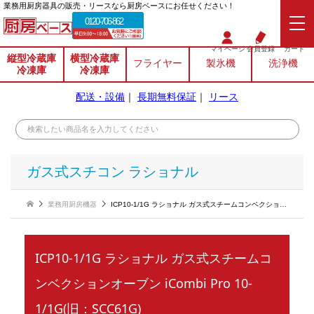
業務⽤厨房器具の販売・リースなら厨房ベースにお任せください！
0120-706-862
マイページ
会員登録
カート
縦型冷蔵庫
横型冷蔵庫
フライヤー
製氷機
洗浄機
冷凍庫
冷凍庫
配送・設備
｜
長期無料保証
｜
リース
ガス式スチコン ラショナル
業務用厨房機器
ICP10-1/1G ラショナル ガス式スチームコンベクションオーブン iCombi Pro 10-1/1G(旧：SCC61G)
ICP10-1/1G ラショナル ガス式スチームコ
ンベクションオーブン iCombi Pro 10-
1/1G(旧：SCC61G)