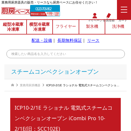
業務⽤厨房器具の販売・リースなら厨房ベースにお任せください！
0120-706-862
マイページ
会員登録
カート
縦型冷蔵庫
横型冷蔵庫
フライヤー
製氷機
洗浄機
冷凍庫
冷凍庫
配送・設備
｜
長期無料保証
｜
リース
スチームコンベクションオーブン
業務用厨房機器
ICP10-2/1E ラショナル 電気式スチームコンベクションオーブン iCombi Pro 10-2/1E(旧：SCC102E)
ICP10-2/1E ラショナル 電気式スチームコ
ンベクションオーブン iCombi Pro 10-
2/1E(旧：SCC102E)