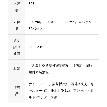
内容
303L
積
内容
350ml缶 600本 350ml缶6本パック
量
80パック
温度
調節
5℃〜20℃
範囲
［外装］樹脂焼付塗装鋼板 ［内装］樹脂
材質
焼付塗装鋼板
ナイトシート、蒸発板2枚、蒸発板支え、キ
付属
ャスター4個、排水皿(9.1L)、アジャストボ
品
ルト2本、アース線