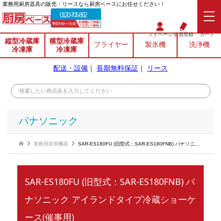
業務⽤厨房器具の販売・リースなら厨房ベースにお任せください！
0120-706-862
マイページ
会員登録
カート
縦型冷蔵庫
横型冷蔵庫
フライヤー
製氷機
洗浄機
冷凍庫
冷凍庫
配送・設備
｜
長期無料保証
｜
リース
パナソニック
業務用厨房機器
SAR-ES180FU (旧型式：SAR-ES180FNB) パナソニック アイランドタイプ冷蔵ショーケース(催事用)
SAR-ES180FU (旧型式：SAR-ES180FNB) パ
ナソニック アイランドタイプ冷蔵ショーケ
ース(催事用)