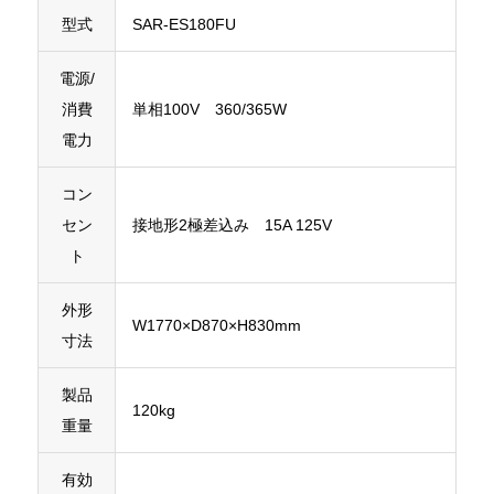
型式
SAR-ES180FU
電源/
消費
単相100V 360/365W
電力
コン
セン
接地形2極差込み 15A 125V
ト
外形
W1770×D870×H830mm
寸法
製品
120kg
重量
有効