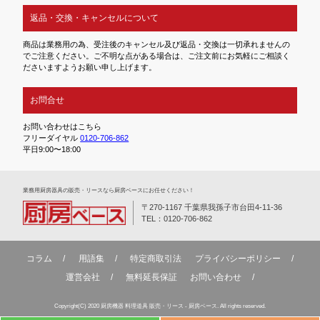
返品・交換・キャンセルについて
商品は業務用の為、受注後のキャンセル及び返品・交換は一切承れませんの
でご注意ください。ご不明な点がある場合は、ご注文前にお気軽にご相談く
ださいますようお願い申し上げます。
お問合せ
お問い合わせはこちら
フリーダイヤル
0120-706-862
平日9:00〜18:00
業務⽤厨房器具の販売・リースなら厨房ベースにお任せください！
〒270-1167 千葉県我孫子市台田4-11-36
TEL：0120-706-862
コラム
用語集
特定商取引法
プライバシーポリシー
運営会社
無料延⻑保証
お問い合わせ
Copyright(C) 2020 厨房機器 料理道具 販売・リース - 厨房ベース. All rights reserved.