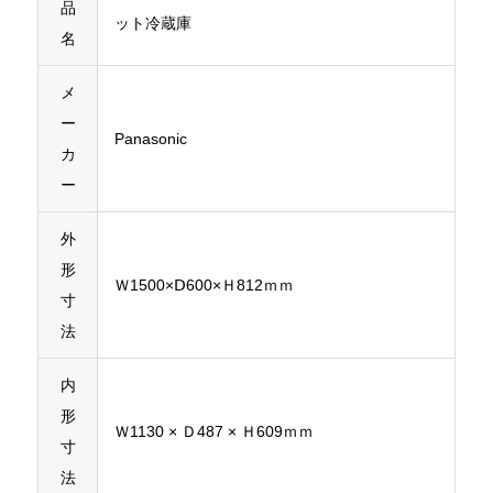
品
ット冷蔵庫
名
メ
ー
Panasonic
カ
ー
外
形
Ｗ1500×Ⅾ600×Ｈ812ｍｍ
寸
法
内
形
Ｗ1130 × Ｄ487 × Ｈ609ｍｍ
寸
法