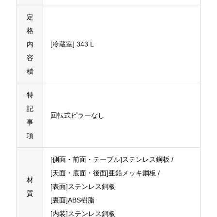
定
格
内
[冷蔵室] 343 L
容
積
特
記
回転式ピラーなし
事
項
[側面・前面・テーブル]ステンレス鋼板 /
[天面・底面・後面]亜鉛メッキ鋼板 /
材
[表面]ステンレス銅板
質
[裏面]ABS樹脂
[内装]ステンレス銅板