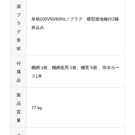
源
プ
単相100V50/60Hz／プラグ 横型接地極付2極
ラ
差込み
グ
形
状
付
棚網 1枚、棚網底用 1枚、棚受 5個 、排水ホー
属
ス1本
品
製
品
77 kg
質
量
そ