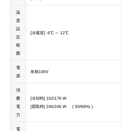
温
度
設
[冷蔵室] -6℃ ～ 12℃
定
範
囲
電
単相100V
源
消
費
[冷却時] 162/176 W
電
[霜取時] 246/246 W ( 50/60Hz )
力
電