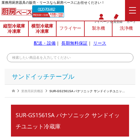
業務⽤厨房器具の販売・リースなら厨房ベースにお任せください！
0120-706-862
マイページ
会員登録
カート
縦型冷蔵庫
横型冷蔵庫
フライヤー
製氷機
洗浄機
冷凍庫
冷凍庫
配送・設備
｜
長期無料保証
｜
リース
サンドイッチテーブル
業務用厨房機器
SUR-GS1561SA パナソニック サンドイッチユニット冷蔵庫
SUR-GS1561SA パナソニック サンドイッ
チユニット冷蔵庫