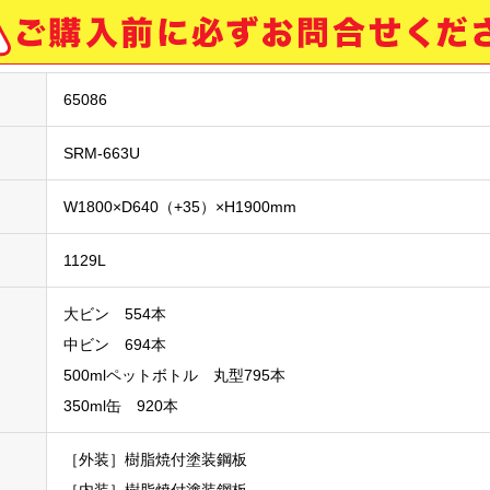
65086
SRM-663U
W1800×D640（+35）×H1900mm
1129L
大ビン 554本
中ビン 694本
500mlペットボトル 丸型795本
350ml缶 920本
［外装］樹脂焼付塗装鋼板
［内装］樹脂焼付塗装鋼板