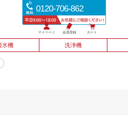
0120-706-862
マイページ
会員登録
カート
製氷機
洗浄機