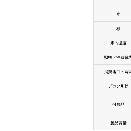
扉
棚
庫内温度
照明／消費電
消費電力・電
プラグ形状
付属品
製品質量