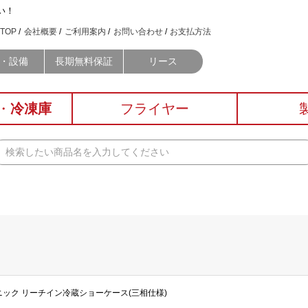
い！
TOP
会社概要
ご利用案内
お問い合わせ
お支払方法
・設備
長期無料保証
リース
・
冷凍庫
フライヤー
パナソニック リーチイン冷蔵ショーケース(三相仕様)