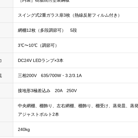
スイング式2重ガラス扉3枚（熱線反射フィルム付き）
網棚12枚（多段調節可） 5段
3℃〜10℃（調節可）
力
DC24V LEDランプ×3本
流
三相200V 635/700W・3.2/3.1A
接地形3極差込み 20A 250V
中央網棚、棚飾り、左右網棚、棚飾り、棚受け、蒸発皿、蒸
アジャストボルト2本
240kg