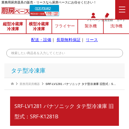
業務⽤厨房器具の販売・リースなら厨房ベースにお任せください！
0120-706-862
マイページ
会員登録
カート
縦型冷蔵庫
横型冷蔵庫
フライヤー
製氷機
洗浄機
冷凍庫
冷凍庫
配送・設備
｜
長期無料保証
｜
リース
タテ型冷凍庫
業務用厨房機器
SRF-LV1281 パナソニック タテ型冷凍庫 旧型式：SRF-K1281B
SRF-LV1281 パナソニック タテ型冷凍庫 旧
型式：SRF-K1281B