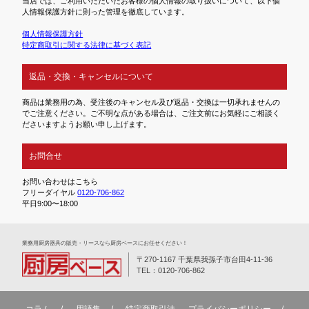
当店では、ご利用いただいたお客様の個人情報の取り扱いについて、以下個
人情報保護方針に則った管理を徹底しています。
個人情報保護方針
特定商取引に関する法律に基づく表記
返品・交換・キャンセルについて
商品は業務用の為、受注後のキャンセル及び返品・交換は一切承れませんの
でご注意ください。ご不明な点がある場合は、ご注文前にお気軽にご相談く
ださいますようお願い申し上げます。
お問合せ
お問い合わせはこちら
フリーダイヤル
0120-706-862
平日9:00〜18:00
業務⽤厨房器具の販売・リースなら厨房ベースにお任せください！
〒270-1167 千葉県我孫子市台田4-11-36
TEL：0120-706-862
コラム
用語集
特定商取引法
プライバシーポリシー