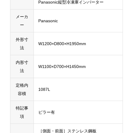
Panasonic縦型冷凍庫インバーター
メーカ
Panasonic
ー
外形寸
W1200×D800×H1950mm
法
内形寸
W1100×D700×H1450mm
法
定格内
1087L
容積
特記事
ピラー有
項
［側面・前面］ステンレス鋼板