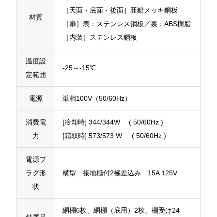
［天面・底面・後面］亜鉛メッキ鋼板
材質
［扉］表：ステンレス鋼板／裏：ABS樹脂
［内装］ステンレス鋼板
温度設
-25～-15℃
定範囲
電源
単相100V（50/60Hz）
消費電
[冷却時] 344/344W
( 50/60Hz )
力
[霜取時] 573/573 W ( 50/60Hz )
電源プ
ラグ形
横型 接地極付2極差込み 15A 125V
状
網棚6枚、網棚（底用）2枚、棚受け24
付属品