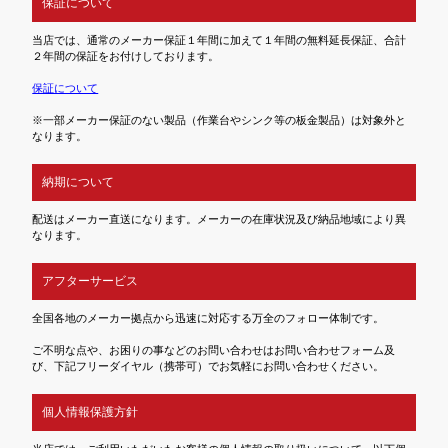
保証について
当店では、通常のメーカー保証１年間に加えて１年間の無料延長保証、合計
２年間の保証をお付けしております。
保証について
※一部メーカー保証のない製品（作業台やシンク等の板金製品）は対象外と
なります。
納期について
配送はメーカー直送になります。メーカーの在庫状況及び納品地域により異
なります。
アフターサービス
全国各地のメーカー拠点から迅速に対応する万全のフォロー体制です。
ご不明な点や、お困りの事などのお問い合わせはお問い合わせフォーム及
び、下記フリーダイヤル（携帯可）でお気軽にお問い合わせください。
個人情報保護方針