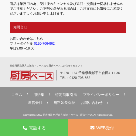
商品は業務用の為、受注後のキャンセル及び返品・交換は一切承れませんの
でご注意ください。ご不明な点がある場合は、ご注文前にお気軽にご相談く
ださいますようお願い申し上げます。
お問合せ
お問い合わせはこちら
フリーダイヤル
0120-706-862
平日9:00〜18:00
業務⽤厨房器具の販売・リースなら厨房ベースにお任せください！
〒270-1167 千葉県我孫子市台田4-11-36
TEL：0120-706-862
コラム
用語集
特定商取引法
プライバシーポリシー
運営会社
無料延⻑保証
お問い合わせ
Copyright(C) 2020 厨房機器 料理道具 販売・リース - 厨房ベース. All rights reserved.
電話する
WEB受付