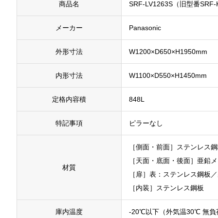
商品名
SRF-LV1263S（旧型番SRF
メーカー
Panasonic
外形寸法
W1200×D650×H1950mm
内形寸法
W1100×D550×H1450mm
定格内容積
848L
特記事項
ピラーなし
［側面・前面］ステンレス鋼
［天面・底面・後面］亜鉛メ
材質
［扉］表：ステンレス鋼板／
［内装］ステンレス鋼板
庫内温度
-20℃以下（外気温30℃ 