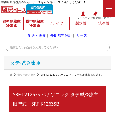
業務⽤厨房器具の販売・リースなら厨房ベースにお任せください！
0120-706-862
マイページ
会員登録
カート
縦型冷蔵庫
横型冷蔵庫
フライヤー
製氷機
洗浄機
冷凍庫
冷凍庫
配送・設備
｜
長期無料保証
｜
リース
タテ型冷凍庫
業務用厨房機器
SRF-LV1263S パナソニック タテ型冷凍庫 旧型式：SRF-K1263SB
SRF-LV1263S パナソニック タテ型冷凍庫
旧型式：SRF-K1263SB