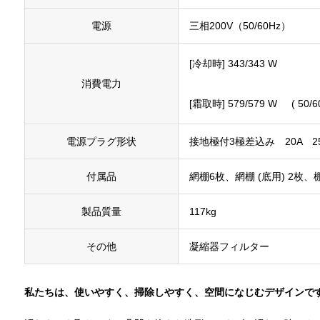
電源
三相200V（50/60Hz）
[冷却時] 343/343 W
消費電力
[霜取時] 579/579 W ( 50/60
電源プラグ形状
接地極付3極差込み 20A 25
付属品
網棚6枚、網棚 (底用) 2
製品質量
117kg
その他
凝縮器フィルター
私たちは、使いやすく、掃除しやすく、空間になじむデザインで