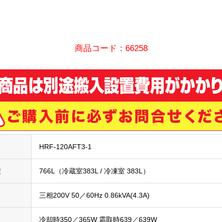
商品コード：66258
HRF-120AFT3-1
積
766L（冷蔵室383L / 冷凍室 383L）
三相200V 50／60Hz 0.86kVA(4.3A)
冷却時350／365W 霜取時639／639W