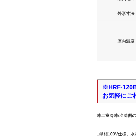
外形寸法
庫内温度
※HRF-1
お気軽にご
凍二室冷凍/冷凍側
□単相100V仕様、