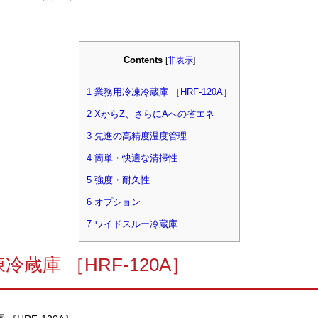
Contents
[
非表示
]
1
業務用冷凍冷蔵庫 ［HRF-120A］
2
XからZ、さらにAへの省エネ
3
先進の高精度温度管理
4
簡単・快適な清掃性
5
強度・耐久性
6
オプション
7
ワイドスルー冷蔵庫
冷蔵庫 ［HRF-120A］