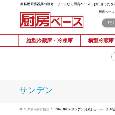
業務⽤厨房器具の販売・リースなら厨房ベースにお任せくださ
厨房ベース 
配送
縦型冷蔵庫
・
冷凍庫
横型冷蔵庫
サンデン
業務用厨房機器
TSR-F090X サンデン 冷蔵ショーケース