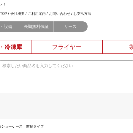
い！
TOP
会社概要
ご利用案内
お問い合わせ
お支払方法
・設備
長期無料保証
リース
・
冷凍庫
フライヤー
 対面ショーケース 前扉タイプ