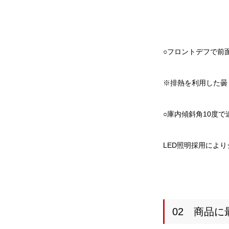
○フロントデフで前
※排熱を利用した曇
○庫内傾斜角10度
LED照明採用によ
02 商品