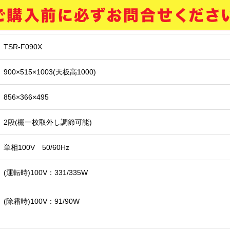
TSR-F090X
900×515×1003(天板高1000)
856×366×495
2段(棚一枚取外し調節可能)
単相100V 50/60Hz
(運転時)100V：331/335W
(除霜時)100V：91/90W