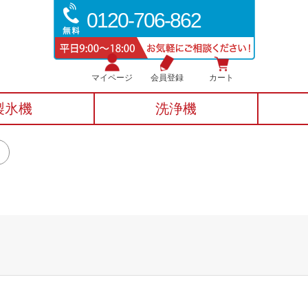
0120-706-862
マイページ
会員登録
カート
製氷機
洗浄機