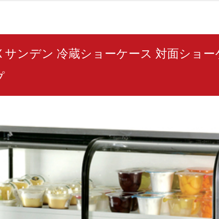
090X サンデン 冷蔵ショーケース 対面シ
プ