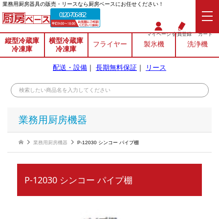
業務⽤厨房器具の販売・リースなら厨房ベースにお任せください！
0120-706-862
マイページ
会員登録
カート
縦型冷蔵庫
横型冷蔵庫
フライヤー
製氷機
洗浄機
冷凍庫
冷凍庫
配送・設備
｜
長期無料保証
｜
リース
業務用厨房機器
業務用厨房機器
P-12030 シンコー パイプ棚
P-12030 シンコー パイプ棚