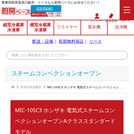
業務⽤厨房器具の販売・リースなら厨房ベースにお任せください！
0120-706-862
マイページ
会員登録
カート
縦型冷蔵庫
横型冷蔵庫
フライヤー
製氷機
洗浄機
冷凍庫
冷凍庫
配送・設備
｜
長期無料保証
｜
リース
スチームコンベクションオーブン
業務用厨房機器
MIC-10SC3 ホシザキ 電気式スチームコンベクションオーブンAクラススタンダードモデル
MIC-10SC3 ホシザキ 電気式スチームコン
ベクションオーブンAクラススタンダード
モデル