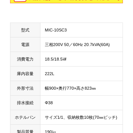
型式
MIC-10SC3
電源
三相200V 50／60Hz 20.7kVA(60A)
消費電力
18.5/18.5㎾
庫内容量
222L
外形寸法
幅900×奥行770×高さ823㎜
排水接続
Φ38
ホテルパン
サイズ1/1、収納枚数10枚(70㎜ピッチ)
製品質量
190㎏