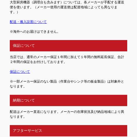
大型厨房機器（調理台も含みます）については、各メーカーが手配する運送
便を使います。（メーカー使用の運送便は配達地域によっても異なりま
す。）
配送・搬入設置について
※海外へのお届けはできません。
保証について
当店では、通常のメーカー保証１年間に加えて１年間の無料延長保証、合計
２年間の保証をお付けしております。
保証について
※一部メーカー保証のない製品（作業台やシンク等の板金製品）は対象外と
なります。
納期について
配送はメーカー直送になります。メーカーの在庫状況及び納品地域により異
なります。
アフターサービス