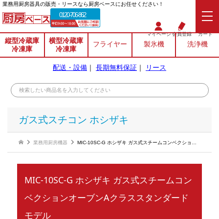
業務⽤厨房器具の販売・リースなら厨房ベースにお任せください！
0120-706-862
マイページ
会員登録
カート
縦型冷蔵庫
横型冷蔵庫
フライヤー
製氷機
洗浄機
冷凍庫
冷凍庫
配送・設備
｜
長期無料保証
｜
リース
ガス式スチコン ホシザキ
業務用厨房機器
MIC-10SC-G ホシザキ ガス式スチームコンベクションオーブンAクラススタンダードモデル
MIC-10SC-G ホシザキ ガス式スチームコン
ベクションオーブンAクラススタンダード
モデル