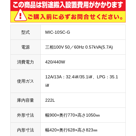
型式
MIC-10SC-G
電源
三相100V 50／60Hz 0.57kVA(5.7A)
消費電力
420/440W
12A/13A：32.4㎾/35.1㎾、LPG：35.1
使用ガス
㎾
庫内容量
222L
外形寸法
幅900×奥行770×高さ1050㎜
内形寸法
幅420×奥行628×高さ823㎜