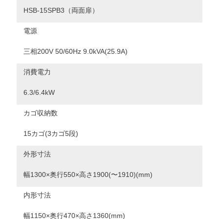
HSB-15SPB3（両面扉）
電源
三相200V 50/60Hz 9.0kVA(25.9A)
消費電力
6.3/6.4kW
カゴ収納数
15カゴ(3カゴ5段)
外形寸法
幅1300×奥行550×高さ1900(〜1910)(mm)
内形寸法
幅1150×奥行470×高さ1360(mm)