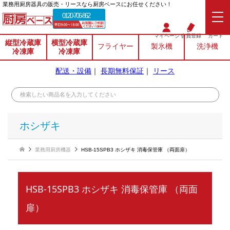
業務⽤厨房器具の販売・リースなら厨房ベースにお任せください！
0120-706-862
マイページ
会員登録
カート
縦型冷蔵庫
横型冷蔵庫
フライヤー
製氷機
洗浄機
冷凍庫
冷凍庫
配送・設備
｜
長期無料保証
｜
リース
ホシザキ
業務用厨房機器
HSB-15SPB3 ホシザキ 消毒保管庫 （両面扉）
HSB-15SPB3 ホシザキ 消毒保管庫 （両面
扉）