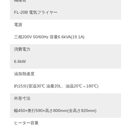
機種名
FL-20B 電気フライヤー
電源
三相200V 50/60Hz 容量6.6kVA(19.1A)
消費電力
6.6kW
油加熱速度
約15分(室温30℃ 油量20L、油温20℃→180℃)
外形寸法
幅450×奥行590×高さ800mm(全高さ920mm)
ヒーター容量