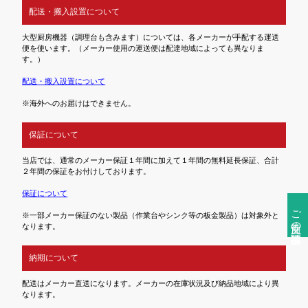
配送・搬入設置について
大型厨房機器（調理台も含みます）については、各メーカーが手配する運送
便を使います。（メーカー使用の運送便は配達地域によっても異なりま
す。）
配送・搬入設置について
※海外へのお届けはできません。
保証について
当店では、通常のメーカー保証１年間に加えて１年間の無料延長保証、合計
２年間の保証をお付けしております。
保証について
ご注文前の確認事項
※一部メーカー保証のない製品（作業台やシンク等の板金製品）は対象外と
なります。
納期について
配送はメーカー直送になります。メーカーの在庫状況及び納品地域により異
なります。