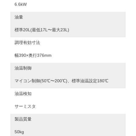
6.6kW
油量
標準20L(最低17L〜最大23L)
調理有効寸法
幅390×奥行376mm
油温制御
マイコン制御(50℃〜200℃)、標準油温設定180℃
油温検知
サーミスタ
製品質量
50kg