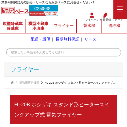
業務⽤厨房器具の販売・リースなら厨房ベースにお任せください！
0120-706-862
マイページ
会員登録
カート
縦型冷蔵庫
横型冷蔵庫
フライヤー
製氷機
洗浄機
冷凍庫
冷凍庫
配送・設備
｜
長期無料保証
｜
リース
フライヤー
業務用厨房機器
FL-20B ホシザキ スタンド形ヒータースイングアップ式 電気フライヤー
FL-20B ホシザキ スタンド形ヒータースイ
ングアップ式 電気フライヤー