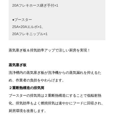
20Aフレキホース継ぎ手付×1
●ブースター
25A×20Aエルボ×1、
20Aフレキニップル×1
蒸気塞ぎ板＆排気効率アップで涼しい厨房を実現！
蒸気塞ぎ板
洗浄槽内の蒸気塞ぎ板が洗浄機からの蒸気漏れを抑えるた
め、作業者の負担をやわらげます。
２重断熱構造の排気筒
ブースターの排気筒は２重断熱構造にすることで低輻射熱
化。排気効率もよく燃焼排気は速やかにフードに回収され、
厨房環境を改善します。