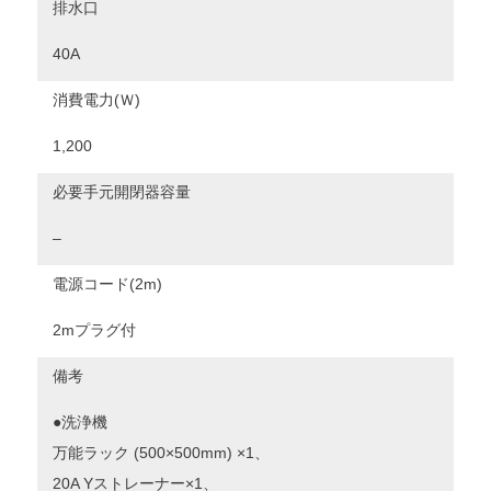
排水口
40A
消費電力(Ｗ)
1,200
必要手元開閉器容量
–
電源コード(2m)
2mプラグ付
備考
●洗浄機
万能ラック (500×500mm) ×1、
20A Yストレーナー×1、