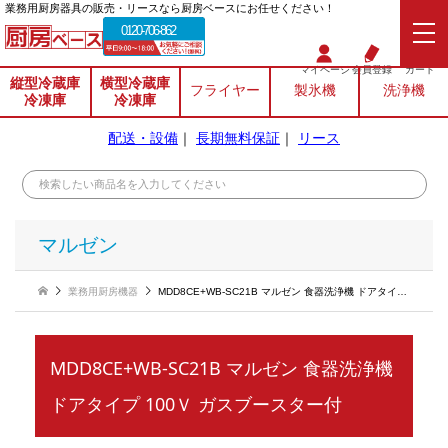
業務⽤厨房器具の販売・リースなら厨房ベースにお任せください！
0120-706-862
マイページ
会員登録
カート
縦型冷蔵庫
横型冷蔵庫
フライヤー
製氷機
洗浄機
冷凍庫
冷凍庫
配送・設備
｜
長期無料保証
｜
リース
マルゼン
業務用厨房機器
MDD8CE+WB-SC21B マルゼン 食器洗浄機 ドアタイプ 100Ｖ ガスブースター付
MDD8CE+WB-SC21B マルゼン 食器洗浄機
ドアタイプ 100Ｖ ガスブースター付