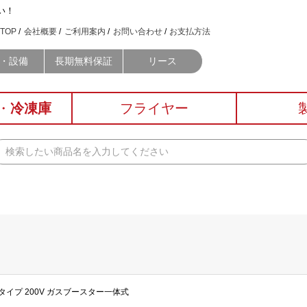
い！
TOP
会社概要
ご利用案内
お問い合わせ
お支払方法
・設備
長期無料保証
リース
・
冷凍庫
フライヤー
アタイプ 200V ガスブースター一体式