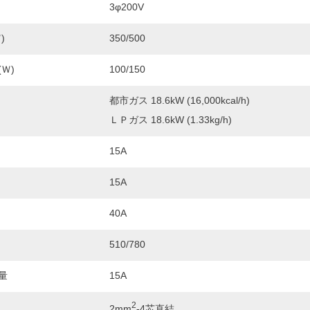
3φ200V
)
350/500
Ｗ)
100/150
都市ガス 18.6kW (16,000kcal/h)
ＬＰガス 18.6kW (1.33kg/h)
15A
15A
40A
510/780
量
15A
2
2mm
-4芯直結