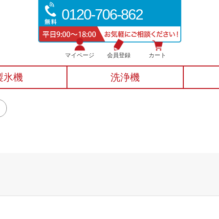
0120-706-862
マイページ
会員登録
カート
製氷機
洗浄機