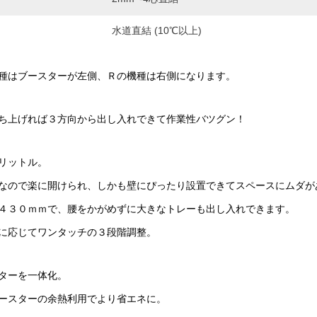
水道直結 (10℃以上)
種はブースターが左側、Ｒの機種は右側になります。
ち上げれば３方向から出し入れできて作業性バツグン！
リットル。
なので楽に開けられ、しかも壁にぴったり設置できてスペースにムダが
４３０ｍｍで、腰をかがめずに大きなトレーも出し入れできます。
に応じてワンタッチの３段階調整。
ターを一体化。
ースターの余熱利用でより省エネに。