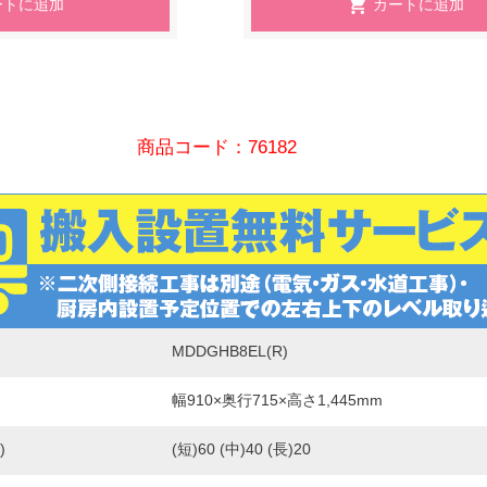
商品コード：76182
MDDGHB8EL(R)
幅910×奥行715×高さ1,445mm
)
(短)60 (中)40 (長)20