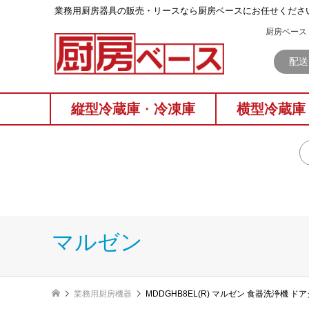
業務⽤厨房器具の販売・リースなら厨房ベースにお任せくださ
厨房ベース 
配送
縦型冷蔵庫
・
冷凍庫
横型冷蔵庫
マルゼン
業務用厨房機器
MDDGHB8EL(R) マルゼン 食器洗浄機 ド