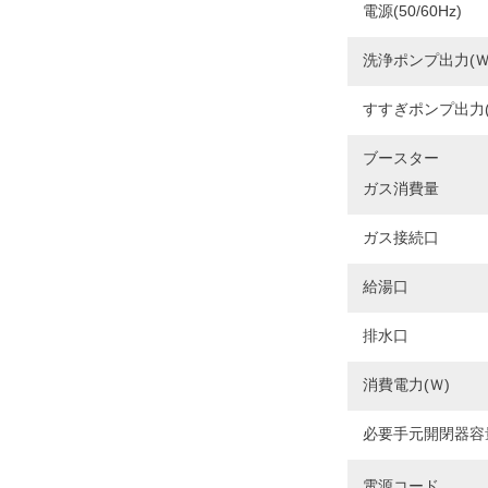
電源(50/60Hz)
洗浄ポンプ出力(Ｗ
すすぎポンプ出力(
ブースター
ガス消費量
ガス接続口
給湯口
排水口
消費電力(Ｗ)
必要手元開閉器容
電源コード