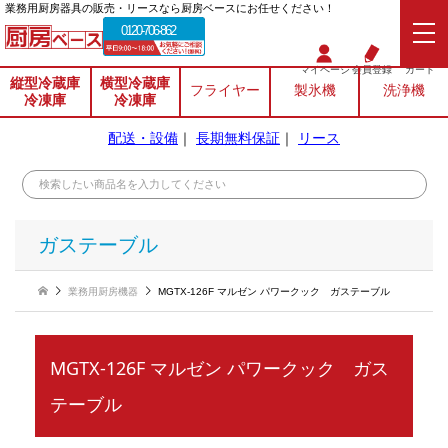
業務⽤厨房器具の販売・リースなら厨房ベースにお任せください！
0120-706-862
マイページ
会員登録
カート
縦型冷蔵庫
横型冷蔵庫
フライヤー
製氷機
洗浄機
冷凍庫
冷凍庫
配送・設備
｜
長期無料保証
｜
リース
ガステーブル
業務用厨房機器
MGTX-126F マルゼン パワークック ガステーブル
MGTX-126F マルゼン パワークック ガス
テーブル