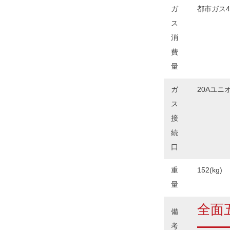
ガ
都市ガス49.5
ス
消
費
量
ガ
20Aユニ
ス
接
続
口
重
152(kg)
量
全面
備
考