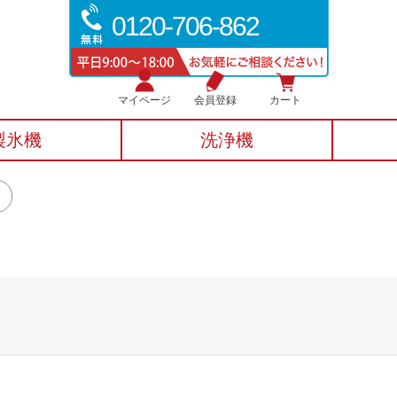
0120-706-862
マイページ
会員登録
カート
製氷機
洗浄機