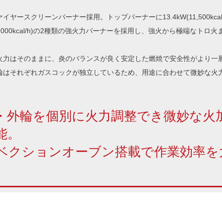
イヤースクリーンバーナー採用。トップバーナーに13.4kW(11,500kcal/
W(4,000kcal/h)の2種類の強火力バーナーを採用し、強火から極端なト
。
火力はそのままに、炎のバランスが良く安定した燃焼で安全性がより一
輪はそれぞれガスコックが独立しているため、用途に合わせて微妙な火
・外輪を個別に火力調整でき微妙な火
能。
ベクションオーブン搭載で作業効率を
。