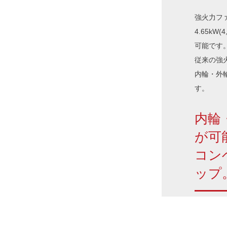
強火力ファ
4.65k
可能です
従来の強
内輪・外
す。
内輪
が可
コン
ップ