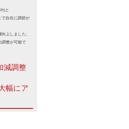
h)と
ロ火まで自在に調節が
層向上しました。
力調整が可能で
加減調整
大幅にア