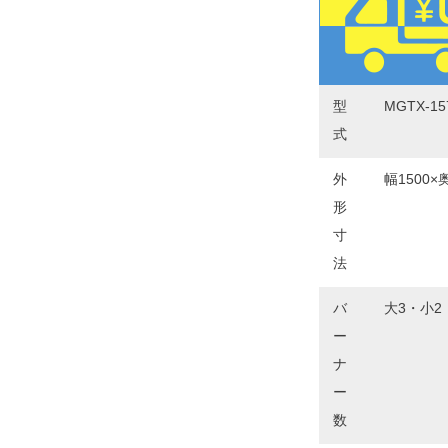
型
MGTX-15
式
外
幅1500×
形
寸
法
バ
大3・小2
ー
ナ
ー
数