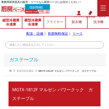
業務⽤厨房器具の販売・リースなら厨房ベースにお任せください！
0120-706-862
マイページ
会員登録
カート
縦型冷蔵庫
横型冷蔵庫
フライヤー
製氷機
洗浄機
冷凍庫
冷凍庫
配送・設備
｜
長期無料保証
｜
リース
ガステーブル
業務用厨房機器
MGTX-1812F マルゼン パワークック ガステーブル
MGTX-1812F マルゼン パワークック ガ
ステーブル