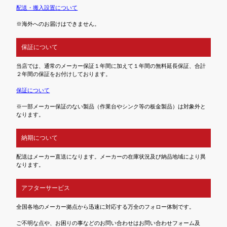
配送・搬入設置について
※海外へのお届けはできません。
保証について
当店では、通常のメーカー保証１年間に加えて１年間の無料延長保証、合計
２年間の保証をお付けしております。
保証について
※一部メーカー保証のない製品（作業台やシンク等の板金製品）は対象外と
なります。
納期について
配送はメーカー直送になります。メーカーの在庫状況及び納品地域により異
なります。
アフターサービス
全国各地のメーカー拠点から迅速に対応する万全のフォロー体制です。
ご不明な点や、お困りの事などのお問い合わせはお問い合わせフォーム及