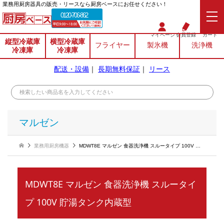
業務⽤厨房器具の販売・リースなら厨房ベースにお任せください！
0120-706-862
マイページ
会員登録
カート
縦型冷蔵庫
横型冷蔵庫
フライヤー
製氷機
洗浄機
冷凍庫
冷凍庫
配送・設備
｜
長期無料保証
｜
リース
マルゼン
業務用厨房機器
MDWT8E マルゼン 食器洗浄機 スルータイプ 100V 貯湯タンク内蔵型
MDWT8E マルゼン 食器洗浄機 スルータイ
プ 100V 貯湯タンク内蔵型