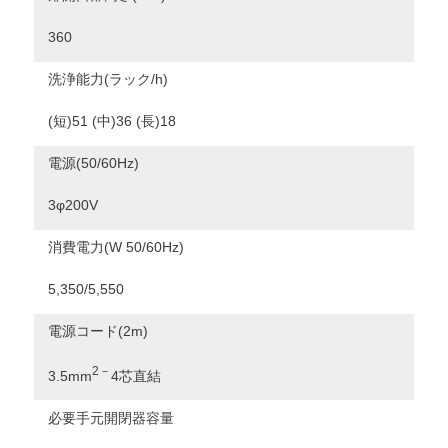
360
洗浄能力(ラック/h)
(短)51 (中)36 (長)18
電源(50/60Hz)
3φ200V
消費電力(W 50/60Hz)
5,350/5,550
電源コード(2m)
2－
3.5mm
4芯直結
必要手元開閉器容量