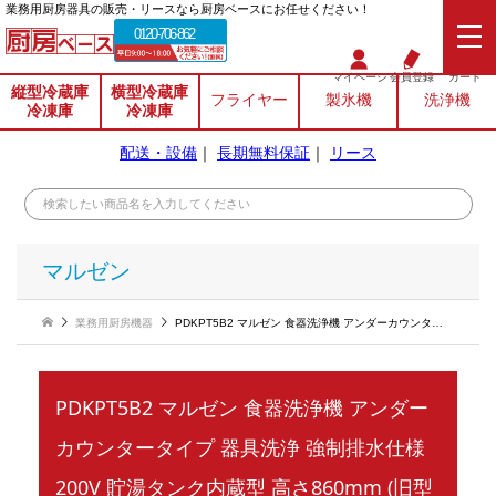
業務⽤厨房器具の販売・リースなら厨房ベースにお任せください！
0120-706-862
マイページ
会員登録
カート
縦型冷蔵庫
横型冷蔵庫
フライヤー
製氷機
洗浄機
冷凍庫
冷凍庫
配送・設備
｜
長期無料保証
｜
リース
マルゼン
業務用厨房機器
PDKPT5B2 マルゼン 食器洗浄機 アンダーカウンタータイプ 器具洗浄 強制排水仕様 200V 貯湯タンク内蔵型 高さ860mm (旧型式:PDKPT5B)
PDKPT5B2 マルゼン 食器洗浄機 アンダー
カウンタータイプ 器具洗浄 強制排水仕様
200V 貯湯タンク内蔵型 高さ860mm (旧型