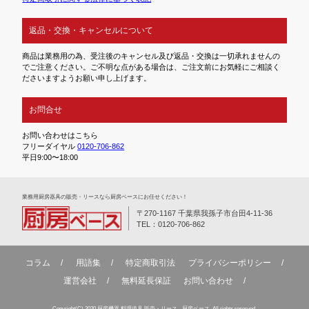
返品・交換・キャンセルについて
商品は業務用の為、受注後のキャンセル及び返品・交換は一切承れませんの
でご注意ください。ご不明な点がある場合は、ご注文前にお気軽にご相談く
ださいますようお願い申し上げます。
お問合せ
お問い合わせはこちら
フリーダイヤル
0120-706-862
平日9:00〜18:00
業務⽤厨房器具の販売・リースなら厨房ベースにお任せください！
〒270-1167 千葉県我孫子市台田4-11-36
TEL：0120-706-862
コラム
用語集
特定商取引法
プライバシーポリシー
運営会社
無料延⻑保証
お問い合わせ
Copyright(C) 2020 厨房機器 料理道具 販売・リース - 厨房ベース. All rights reserved.