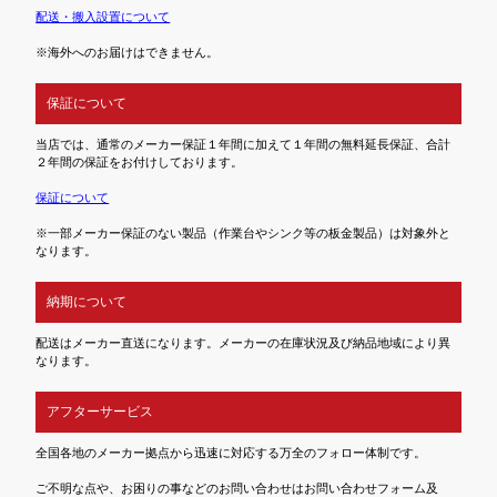
配送・搬入設置について
※海外へのお届けはできません。
保証について
当店では、通常のメーカー保証１年間に加えて１年間の無料延長保証、合計
２年間の保証をお付けしております。
保証について
※一部メーカー保証のない製品（作業台やシンク等の板金製品）は対象外と
なります。
納期について
配送はメーカー直送になります。メーカーの在庫状況及び納品地域により異
なります。
アフターサービス
全国各地のメーカー拠点から迅速に対応する万全のフォロー体制です。
ご不明な点や、お困りの事などのお問い合わせはお問い合わせフォーム及