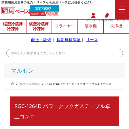
業務⽤厨房器具の販売・リースなら厨房ベースにお任せください！
0120-706-862
マイページ
会員登録
カート
縦型冷蔵庫
横型冷蔵庫
フライヤー
製氷機
洗浄機
冷凍庫
冷凍庫
配送・設備
｜
長期無料保証
｜
リース
マルゼン
業務用厨房機器
RGC-1264D パワークックガステーブル卓上コンロ
RGC-1264D パワークックガステーブル卓
上コンロ