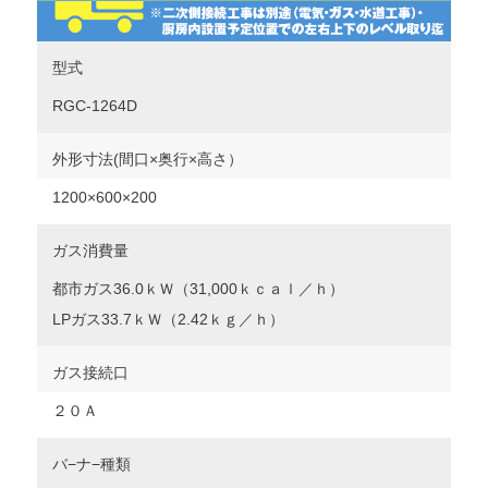
型式
RGC-1264D
外形寸法(間口×奥行×高さ）
1200
×600×200
ガス消費量
都市ガス36.0ｋＷ（31,000ｋｃａｌ／ｈ）
LPガス33.7ｋＷ（2.42ｋｇ／ｈ）
ガス接続口
２０Ａ
バ−ナ−種類