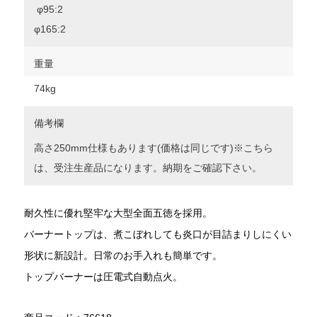
φ95:2
φ165:2
重量
74kg
備考欄
高さ250mm仕様もあります(価格は同じです)※こちら
は、受注生産品になります。納期をご確認下さい。
耐久性に優れ堅牢な大型全面五徳を採用。
バーナートップは、煮こぼれしても炎口が目詰まりしにくい
形状に新設計。日常のお手入れも簡単です。
トップバーナーは圧電式自動点火。