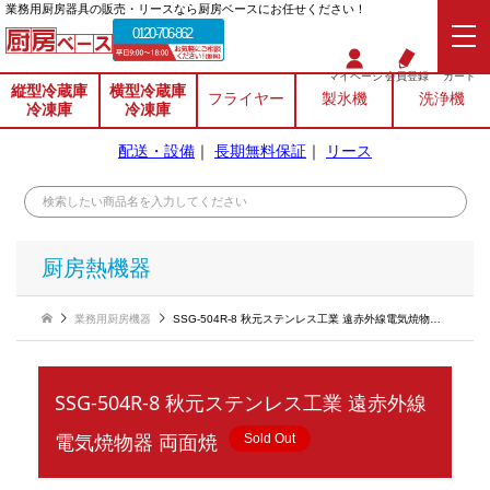
業務⽤厨房器具の販売・リースなら厨房ベースにお任せください！
0120-706-862
マイページ
会員登録
カート
縦型冷蔵庫
横型冷蔵庫
フライヤー
製氷機
洗浄機
冷凍庫
冷凍庫
配送・設備
｜
長期無料保証
｜
リース
厨房熱機器
業務用厨房機器
SSG-504R-8 秋元ステンレス工業 遠赤外線電気焼物器 両面焼
SSG-504R-8 秋元ステンレス工業 遠赤外線
電気焼物器 両面焼
Sold Out