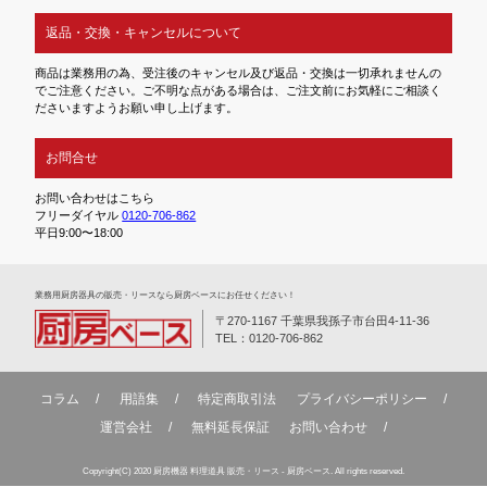
返品・交換・キャンセルについて
商品は業務用の為、受注後のキャンセル及び返品・交換は一切承れませんの
でご注意ください。ご不明な点がある場合は、ご注文前にお気軽にご相談く
ださいますようお願い申し上げます。
お問合せ
お問い合わせはこちら
フリーダイヤル
0120-706-862
平日9:00〜18:00
業務⽤厨房器具の販売・リースなら厨房ベースにお任せください！
〒270-1167 千葉県我孫子市台田4-11-36
TEL：0120-706-862
コラム
用語集
特定商取引法
プライバシーポリシー
運営会社
無料延⻑保証
お問い合わせ
Copyright(C) 2020 厨房機器 料理道具 販売・リース - 厨房ベース. All rights reserved.