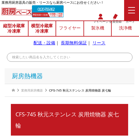
業務⽤厨房器具の販売・リースなら厨房ベースにお任せください！
0120-706-862
マイページ
会員登録
カート
縦型冷蔵庫
横型冷蔵庫
フライヤー
製氷機
洗浄機
冷凍庫
冷凍庫
配送・設備
｜
長期無料保証
｜
リース
厨房熱機器
業務用厨房機器
CFS-745 秋元ステンレス 炭用焼物器 炭七輪
CFS-745 秋元ステンレス 炭用焼物器 炭七
輪