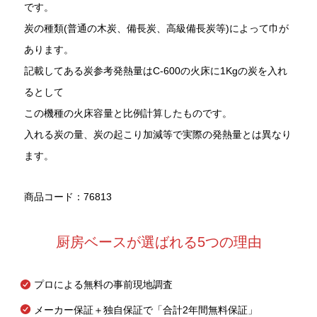
です。
炭の種類(普通の木炭、備長炭、高級備長炭等)によって巾が
あります。
記載してある炭参考発熱量はC-600の火床に1Kgの炭を入れ
るとして
この機種の火床容量と比例計算したものです。
入れる炭の量、炭の起こり加減等で実際の発熱量とは異なり
ます。
商品コード：76813
厨房ベースが選ばれる5つの理由
プロによる無料の事前現地調査
メーカー保証＋独自保証で「合計2年間無料保証」