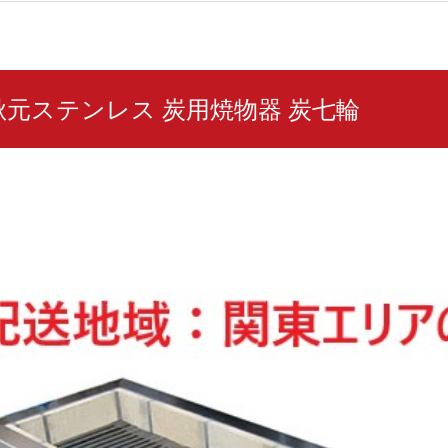
25 秋元ステンレス 炭用焼物器 炭七輪