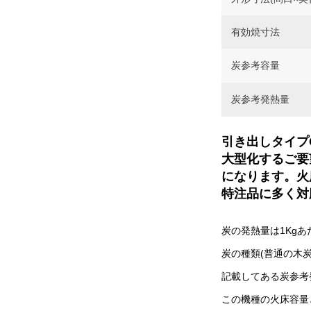
有効焼寸法
炭参考容量
炭参考発熱量
引き出しタイプ
大型化するご要
になります。火
特注品に多く対
炭の発熱量は1Kgあたり7
炭の種類(普通の木
記載してある炭参考発
この機種の火床容量