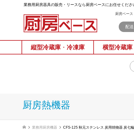
業務⽤厨房器具の販売・リースなら厨房ベースにお任せくださ
厨房ベース 
配送
縦型冷蔵庫
・
冷凍庫
横型冷蔵庫
厨房熱機器
業務用厨房機器
CFS-125 秋元ステンレス 炭用焼物器 炭七