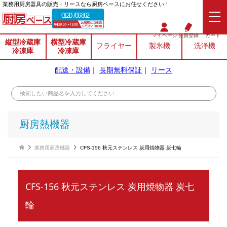
業務⽤厨房器具の販売・リースなら厨房ベースにお任せください！
0120-706-862
マイページ
会員登録
カート
縦型冷蔵庫
横型冷蔵庫
フライヤー
製氷機
洗浄機
冷凍庫
冷凍庫
配送・設備
｜
長期無料保証
｜
リース
厨房熱機器
業務用厨房機器
CFS-156 秋元ステンレス 炭用焼物器 炭七輪
CFS-156 秋元ステンレス 炭用焼物器 炭七
輪