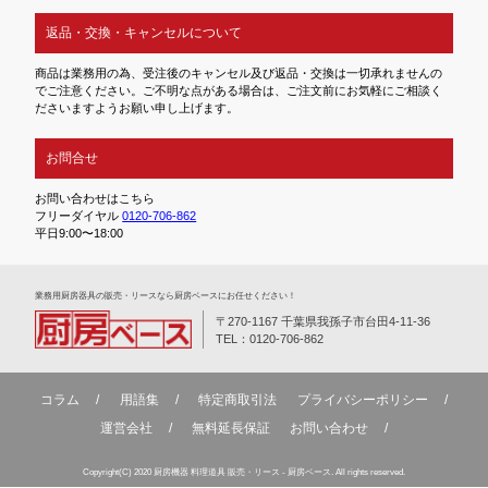
返品・交換・キャンセルについて
商品は業務用の為、受注後のキャンセル及び返品・交換は一切承れませんの
でご注意ください。ご不明な点がある場合は、ご注文前にお気軽にご相談く
ださいますようお願い申し上げます。
お問合せ
お問い合わせはこちら
フリーダイヤル
0120-706-862
平日9:00〜18:00
業務⽤厨房器具の販売・リースなら厨房ベースにお任せください！
〒270-1167 千葉県我孫子市台田4-11-36
TEL：0120-706-862
コラム
用語集
特定商取引法
プライバシーポリシー
運営会社
無料延⻑保証
お問い合わせ
Copyright(C) 2020 厨房機器 料理道具 販売・リース - 厨房ベース. All rights reserved.