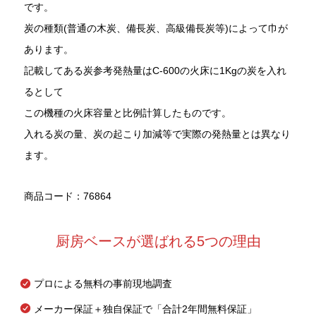
です。
炭の種類(普通の木炭、備長炭、高級備長炭等)によって巾が
あります。
記載してある炭参考発熱量はC-600の火床に1Kgの炭を入れ
るとして
この機種の火床容量と比例計算したものです。
入れる炭の量、炭の起こり加減等で実際の発熱量とは異なり
ます。
商品コード：76864
厨房ベースが選ばれる5つの理由
プロによる無料の事前現地調査
メーカー保証＋独自保証で「合計2年間無料保証」