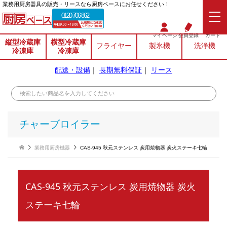
業務⽤厨房器具の販売・リースなら厨房ベースにお任せください！
0120-706-862
マイページ
会員登録
カート
縦型冷蔵庫
横型冷蔵庫
フライヤー
製氷機
洗浄機
冷凍庫
冷凍庫
配送・設備
｜
長期無料保証
｜
リース
チャーブロイラー
業務用厨房機器
CAS-945 秋元ステンレス 炭用焼物器 炭火ステーキ七輪
CAS-945 秋元ステンレス 炭用焼物器 炭火
ステーキ七輪