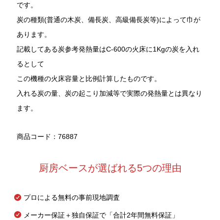
です。
炭の種類(普通の木炭、備長炭、高級備長炭等)によって巾が
あります。
記載してある炭参考発熱量はC-600の火床に1Kgの炭を入れ
るとして
この機種の火床容量と比例計算したものです。
入れる炭の量、炭の起こり加減等で実際の発熱量とは異なり
ます。
商品コード：76887
厨房ベースが選ばれる5つの理由
プロによる無料の事前現地調査
メーカー保証＋独自保証で「合計2年間無料保証」