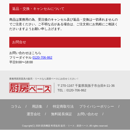
返品・交換・キャンセルについて
商品は業務用の為、受注後のキャンセル及び返品・交換は一切承れませんの
でご注意ください。ご不明な点がある場合は、ご注文前にお気軽にご相談く
ださいますようお願い申し上げます。
お問合せ
お問い合わせはこちら
フリーダイヤル
0120-706-862
平日9:00〜18:00
業務⽤厨房器具の販売・リースなら厨房ベースにお任せください！
〒270-1167 千葉県我孫子市台田4-11-36
TEL：0120-706-862
コラム
用語集
特定商取引法
プライバシーポリシー
運営会社
無料延⻑保証
お問い合わせ
Copyright(C) 2020 厨房機器 料理道具 販売・リース - 厨房ベース. All rights reserved.