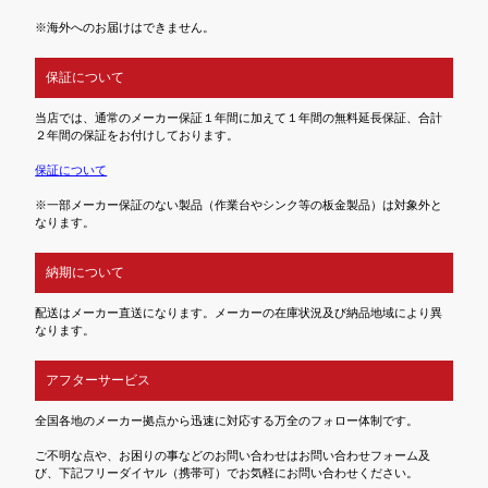
※海外へのお届けはできません。
保証について
当店では、通常のメーカー保証１年間に加えて１年間の無料延長保証、合計
２年間の保証をお付けしております。
保証について
※一部メーカー保証のない製品（作業台やシンク等の板金製品）は対象外と
なります。
納期について
配送はメーカー直送になります。メーカーの在庫状況及び納品地域により異
なります。
アフターサービス
全国各地のメーカー拠点から迅速に対応する万全のフォロー体制です。
ご不明な点や、お困りの事などのお問い合わせはお問い合わせフォーム及
び、下記フリーダイヤル（携帯可）でお気軽にお問い合わせください。