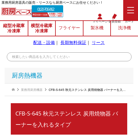
業務⽤厨房器具の販売・リースなら厨房ベースにお任せください！
0120-706-862
マイページ
会員登録
カート
縦型冷蔵庫
横型冷蔵庫
フライヤー
製氷機
洗浄機
冷凍庫
冷凍庫
配送・設備
｜
長期無料保証
｜
リース
厨房熱機器
業務用厨房機器
CFB-S-645 秋元ステンレス 炭用焼物器 バーナーを入れるタイプ
CFB-S-645 秋元ステンレス 炭用焼物器 バ
ーナーを入れるタイプ