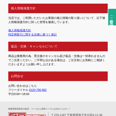
個人情報保護方針
ご注文前の確認事項
当店では、ご利用いただいたお客様の個人情報の取り扱いについて、以下個
人情報保護方針に則った管理を徹底しています。
個人情報保護方針
特定商取引に関する法律に基づく表記
返品・交換・キャンセルについて
商品は業務用の為、受注後のキャンセル及び返品・交換は一切承れませんの
でご注意ください。ご不明な点がある場合は、ご注文前にお気軽にご相談く
ださいますようお願い申し上げます。
お問合せ
お問い合わせはこちら
フリーダイヤル
0120-706-862
平日9:00〜18:00
業務⽤厨房器具の販売・リースなら厨房ベースにお任せください！
〒270-1167 千葉県我孫子市台田4-11-36