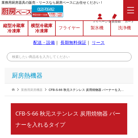
業務⽤厨房器具の販売・リースなら厨房ベースにお任せください！
0120-706-862
マイページ
会員登録
カート
縦型冷蔵庫
横型冷蔵庫
フライヤー
製氷機
洗浄機
冷凍庫
冷凍庫
配送・設備
｜
長期無料保証
｜
リース
厨房熱機器
業務用厨房機器
CFB-S-66 秋元ステンレス 炭用焼物器 バーナーを入れるタイプ
CFB-S-66 秋元ステンレス 炭用焼物器 バー
ナーを入れるタイプ