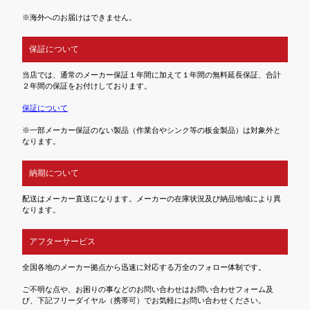
※海外へのお届けはできません。
保証について
当店では、通常のメーカー保証１年間に加えて１年間の無料延長保証、合計
２年間の保証をお付けしております。
保証について
※一部メーカー保証のない製品（作業台やシンク等の板金製品）は対象外と
なります。
納期について
配送はメーカー直送になります。メーカーの在庫状況及び納品地域により異
なります。
アフターサービス
全国各地のメーカー拠点から迅速に対応する万全のフォロー体制です。
ご不明な点や、お困りの事などのお問い合わせはお問い合わせフォーム及
び、下記フリーダイヤル（携帯可）でお気軽にお問い合わせください。