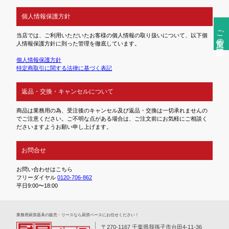
個人情報保護方針
ご注文前の確認事項
当店では、ご利用いただいたお客様の個人情報の取り扱いについて、以下個
人情報保護方針に則った管理を徹底しています。
個人情報保護方針
特定商取引に関する法律に基づく表記
返品・交換・キャンセルについて
商品は業務用の為、受注後のキャンセル及び返品・交換は一切承れませんの
でご注意ください。ご不明な点がある場合は、ご注文前にお気軽にご相談く
ださいますようお願い申し上げます。
お問合せ
お問い合わせはこちら
フリーダイヤル
0120-706-862
平日9:00〜18:00
業務⽤厨房器具の販売・リースなら厨房ベースにお任せください！
〒270-1167 千葉県我孫子市台田4-11-36