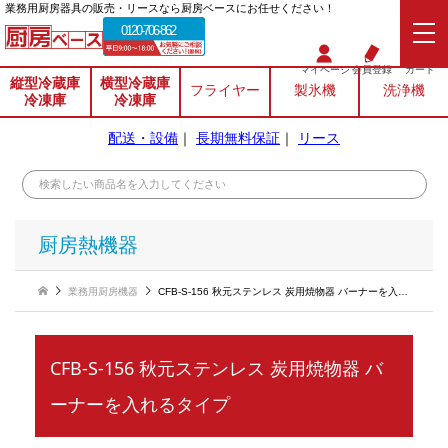
業務⽤厨房器具の販売・リースなら厨房ベースにお任せください！
0120-706-862
マイページ
会員登録
カート
縦型冷蔵庫
横型冷蔵庫
フライヤー
製氷機
洗浄機
冷凍庫
冷凍庫
配送・設備
｜
長期無料保証
｜
リース
厨房熱機器
業務用厨房機器
CFB-S-156 秋元ステンレス 炭用焼物器 バーナーを入れるタイプ
CFB-S-156 秋元ステンレス 炭用焼物器 バ
ーナーを入れるタイプ