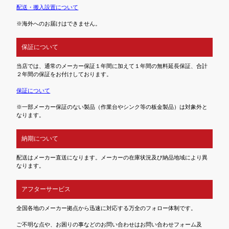
配送・搬入設置について
※海外へのお届けはできません。
保証について
当店では、通常のメーカー保証１年間に加えて１年間の無料延長保証、合計
２年間の保証をお付けしております。
保証について
※一部メーカー保証のない製品（作業台やシンク等の板金製品）は対象外と
なります。
納期について
配送はメーカー直送になります。メーカーの在庫状況及び納品地域により異
なります。
アフターサービス
全国各地のメーカー拠点から迅速に対応する万全のフォロー体制です。
ご不明な点や、お困りの事などのお問い合わせはお問い合わせフォーム及