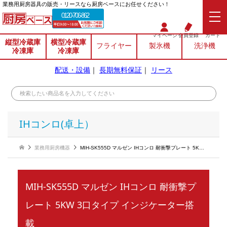
業務⽤厨房器具の販売・リースなら厨房ベースにお任せください！
0120-706-862
マイページ
会員登録
カート
縦型冷蔵庫
横型冷蔵庫
フライヤー
製氷機
洗浄機
冷凍庫
冷凍庫
配送・設備
｜
長期無料保証
｜
リース
IHコンロ(卓上）
業務用厨房機器
MIH-SK555D マルゼン IHコンロ 耐衝撃プレート 5KW 3口タイプ インジケーター搭載
MIH-SK555D マルゼン IHコンロ 耐衝撃プ
レート 5KW 3口タイプ インジケーター搭
載