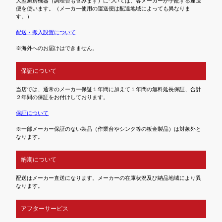
大型厨房機器（調理台も含みます）については、各メーカーが手配する運送
便を使います。（メーカー使用の運送便は配達地域によっても異なりま
す。）
配送・搬入設置について
※海外へのお届けはできません。
保証について
当店では、通常のメーカー保証１年間に加えて１年間の無料延長保証、合計
２年間の保証をお付けしております。
保証について
※一部メーカー保証のない製品（作業台やシンク等の板金製品）は対象外と
なります。
納期について
配送はメーカー直送になります。メーカーの在庫状況及び納品地域により異
なります。
アフターサービス